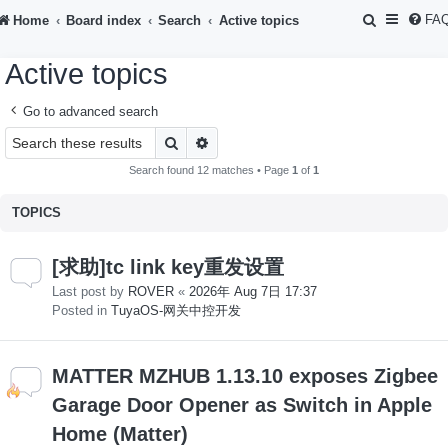
S
FA
Home
Board index
Search
Active topics
e
Active topics
a
r
Go to advanced search
c
Search
Advanced search
h
Search found 12 matches • Page
1
of
1
TOPICS
[求助]tc link key重发设置
Last post by
ROVER
«
2026年 Aug 7日 17:37
Posted in
TuyaOS-网关中控开发
MATTER MZHUB 1.13.10 exposes Zigbee
Garage Door Opener as Switch in Apple
Home (Matter)