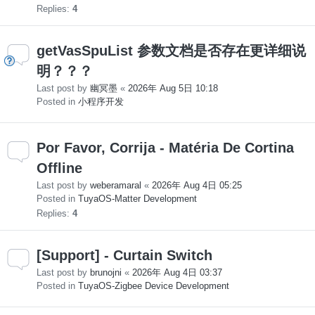
Replies:
4
getVasSpuList 参数文档是否存在更详细说
明？？？
Last post by
幽冥墨
«
2026年 Aug 5日 10:18
Posted in
小程序开发
Por Favor, Corrija - Matéria De Cortina
Offline
Last post by
weberamaral
«
2026年 Aug 4日 05:25
Posted in
TuyaOS-Matter Development
Replies:
4
[Support] - Curtain Switch
Last post by
brunojni
«
2026年 Aug 4日 03:37
Posted in
TuyaOS-Zigbee Device Development