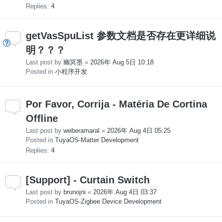
Replies:
4
getVasSpuList 参数文档是否存在更详细说
明？？？
Last post by
幽冥墨
«
2026年 Aug 5日 10:18
Posted in
小程序开发
Por Favor, Corrija - Matéria De Cortina
Offline
Last post by
weberamaral
«
2026年 Aug 4日 05:25
Posted in
TuyaOS-Matter Development
Replies:
4
[Support] - Curtain Switch
Last post by
brunojni
«
2026年 Aug 4日 03:37
Posted in
TuyaOS-Zigbee Device Development