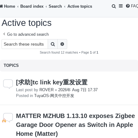
S
FA
Home
Board index
Search
Active topics
e
Active topics
a
r
Go to advanced search
c
Search
Advanced search
h
Search found 12 matches • Page
1
of
1
TOPICS
[求助]tc link key重发设置
Last post by
ROVER
«
2026年 Aug 7日 17:37
Posted in
TuyaOS-网关中控开发
MATTER MZHUB 1.13.10 exposes Zigbee
Garage Door Opener as Switch in Apple
Home (Matter)