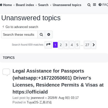
S
FA
Home
Board index
Search
Unanswered topics
e
Unanswered topics
a
r
Go to advanced search
c
Search
Advanced search
h
2
3
4
5
27
Page
1
1
of
27
Next
Search found 659 matches
…
TOPICS
Legal Assistance for Passports
(whatsapp:+16722050601) Driver's
Licenses, Residence Permits & Visas at
https://officiald
Last post by
jeannevol
«
2026年 Aug 9日 03:17
Posted in
TuyaOS-工具讨论