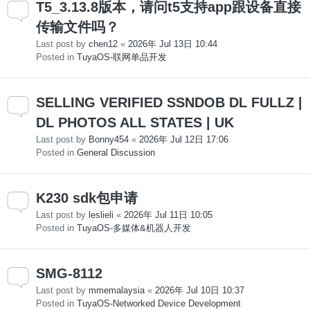
T5_3.13.8版本，请问t5支持app跟设备直接
传输文件吗？
Last post by
chen12
«
2026年 Jul 13日 10:44
Posted in
TuyaOS-联网单品开发
SELLING VERIFIED SSNDOB DL FULLZ |
DL PHOTOS ALL STATES | UK
Last post by
Bonny454
«
2026年 Jul 12日 17:06
Posted in
General Discussion
K230 sdk包申请
Last post by
leslieli
«
2026年 Jul 11日 10:05
Posted in
TuyaOS-多媒体&机器人开发
SMG-8112
Last post by
mmemalaysia
«
2026年 Jul 10日 10:37
Posted in
TuyaOS-Networked Device Development