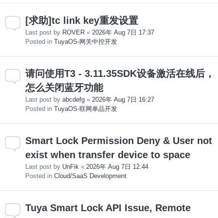
[求助]tc link key重发设置
Last post by
ROVER
«
2026年 Aug 7日 17:37
Posted in
TuyaOS-网关中控开发
请问使用T3 - 3.11.35SDK设备激活在线后，
怎么关闭蓝牙功能
Last post by
abcdefg
«
2026年 Aug 7日 16:27
Posted in
TuyaOS-联网单品开发
Smart Lock Permission Deny & User not
exist when transfer device to space
Last post by
UnFik
«
2026年 Aug 7日 12:44
Posted in
Cloud/SaaS Development
Tuya Smart Lock API Issue, Remote