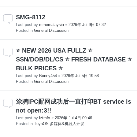
SMG-8112
Last post by
mmemalaysia
«
2026年 Jul 9日 07:32
Posted in
General Discussion
⭐ NEW 2026 USA FULLZ ⭐
SSN/DOB/DL/CS ⭐ FRESH DATABASE ⭐
BULK PRICES ⭐
Last post by
Bonny454
«
2026年 Jul 5日 19:58
Posted in
General Discussion
涂鸦IPC配网成功后一直打印BT service is
not open:3!!
Last post by
lztmfx
«
2026年 Jul 4日 09:46
Posted in
TuyaOS-多媒体&机器人开发