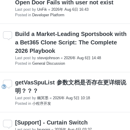
Open Door Fails with user not exist
Last post by
UnFik
«
2026年 Aug 6日 16:43
Posted in
Developer Platform
Build a Market-Leading Sportsbook with
a Bet365 Clone Script: The Complete
2026 Playbook
Last post by
stevejohnson
«
2026年 Aug 6日 14:48
Posted in
General Discussion
getVasSpuList 参数文档是否存在更详细说
明？？？
Last post by
幽冥墨
«
2026年 Aug 5日 10:18
Posted in
小程序开发
[Support] - Curtain Switch
Last post by
brunojni
«
2026年 Aug 4日 03:37