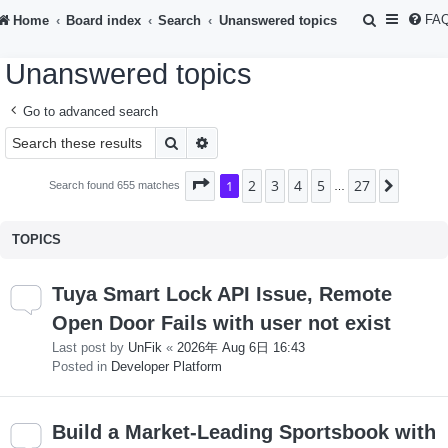
S
FA
Home
Board index
Search
Unanswered topics
e
Unanswered topics
a
r
Go to advanced search
c
Search
Advanced search
h
2
3
4
5
27
Page
1
1
of
27
Next
Search found 655 matches
…
TOPICS
Tuya Smart Lock API Issue, Remote
Open Door Fails with user not exist
Last post by
UnFik
«
2026年 Aug 6日 16:43
Posted in
Developer Platform
Build a Market-Leading Sportsbook with