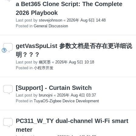
a Bet365 Clone Script: The Complete
2026 Playbook
Last post by
stevejohnson
«
2026年 Aug 6日 14:48
Posted in
General Discussion
getVasSpuList 参数文档是否存在更详细说
明？？？
Last post by
幽冥墨
«
2026年 Aug 5日 10:18
Posted in
小程序开发
[Support] - Curtain Switch
Last post by
brunojni
«
2026年 Aug 4日 03:37
Posted in
TuyaOS-Zigbee Device Development
PC311_W_TY dual-channel Wi-Fi smart
meter