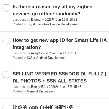
Is there a reason my all my zigbee
devices go offline randomly?
Last post by
Eternal
«
2026年 Jun 18日 18:52
Posted in
TuyaOS-Zigbee Device Development
How to get new app ID for Smart Life HA
integration?
Last post by
mjagdis
«
2026年 Jun 17日 21:15
Posted in
iOS & Android Development
SELLING VERIFIED SSNDOB DL FULLZ |
DL PHOTOS + SSN ALL STATES
Last post by
Bonny454
«
2026年 Jun 16日 15:46
Posted in
General Discussion
让你的 App 自由扩展新业务