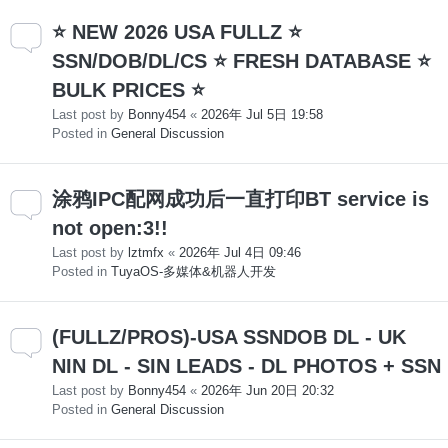
⭐ NEW 2026 USA FULLZ ⭐
SSN/DOB/DL/CS ⭐ FRESH DATABASE ⭐
BULK PRICES ⭐
Last post by
Bonny454
«
2026年 Jul 5日 19:58
Posted in
General Discussion
涂鸦IPC配网成功后一直打印BT service is
not open:3!!
Last post by
lztmfx
«
2026年 Jul 4日 09:46
Posted in
TuyaOS-多媒体&机器人开发
(FULLZ/PROS)-USA SSNDOB DL - UK
NIN DL - SIN LEADS - DL PHOTOS + SSN
Last post by
Bonny454
«
2026年 Jun 20日 20:32
Posted in
General Discussion