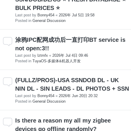
BULK PRICES ⭐
Last post by
Bonny454
«
2026年 Jul 5日 19:58
Posted in
General Discussion
涂鸦IPC配网成功后一直打印BT service is
not open:3!!
Last post by
lztmfx
«
2026年 Jul 4日 09:46
Posted in
TuyaOS-多媒体&机器人开发
(FULLZ/PROS)-USA SSNDOB DL - UK
NIN DL - SIN LEADS - DL PHOTOS + SSN
Last post by
Bonny454
«
2026年 Jun 20日 20:32
Posted in
General Discussion
Is there a reason my all my zigbee
devices go offline randomly?