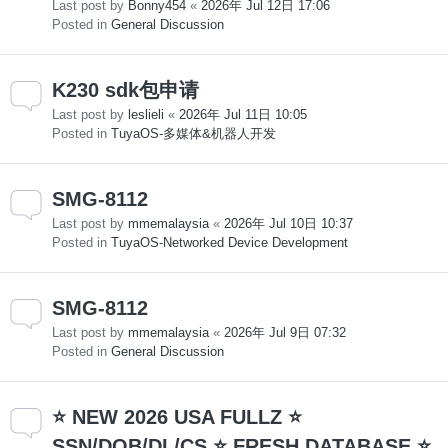
Last post by
Bonny454
«
2026年 Jul 12日 17:06
Posted in
General Discussion
K230 sdk包申请
Last post by
leslieli
«
2026年 Jul 11日 10:05
Posted in
TuyaOS-多媒体&机器人开发
SMG-8112
Last post by
mmemalaysia
«
2026年 Jul 10日 10:37
Posted in
TuyaOS-Networked Device Development
SMG-8112
Last post by
mmemalaysia
«
2026年 Jul 9日 07:32
Posted in
General Discussion
⭐ NEW 2026 USA FULLZ ⭐
SSN/DOB/DL/CS ⭐ FRESH DATABASE ⭐