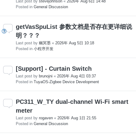
Last post by
stevejohnson
«
2026年 Aug 6日 14:48
Posted in
General Discussion
getVasSpuList 参数文档是否存在更详细说
明？？？
Last post by
幽冥墨
«
2026年 Aug 5日 10:18
Posted in
小程序开发
[Support] - Curtain Switch
Last post by
brunojni
«
2026年 Aug 4日 03:37
Posted in
TuyaOS-Zigbee Device Development
PC311_W_TY dual-channel Wi-Fi smart
meter
Last post by
rogaven
«
2026年 Aug 1日 21:55
Posted in
General Discussion