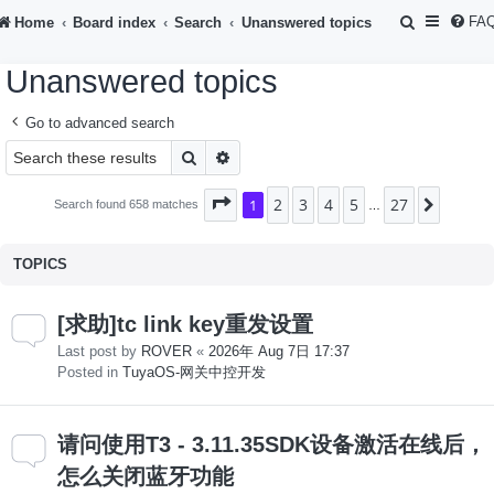
S
FA
Home
Board index
Search
Unanswered topics
e
Unanswered topics
a
r
Go to advanced search
c
Search
Advanced search
h
2
3
4
5
27
Page
1
1
of
27
Next
Search found 658 matches
…
TOPICS
[求助]tc link key重发设置
Last post by
ROVER
«
2026年 Aug 7日 17:37
Posted in
TuyaOS-网关中控开发
请问使用T3 - 3.11.35SDK设备激活在线后，
怎么关闭蓝牙功能