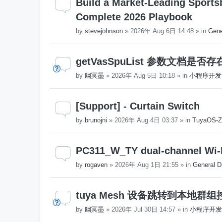
Build a Market-Leading Sports
Complete 2026 Playbook
by
stevejohnson
»
2026年 Aug 6日 14:48
» in
Gene
getVasSpuList 参数文档是
by
幽冥墨
»
2026年 Aug 5日 10:18
» in
小程序开发
[Support] - Curtain Switch
by
brunojni
»
2026年 Aug 4日 03:37
» in
TuyaOS-Z
PC311_W_TY dual-channel Wi-
by
rogaven
»
2026年 Aug 1日 21:55
» in
General D
tuya Mesh 设备跳转到本地群
by
幽冥墨
»
2026年 Jul 30日 14:57
» in
小程序开发