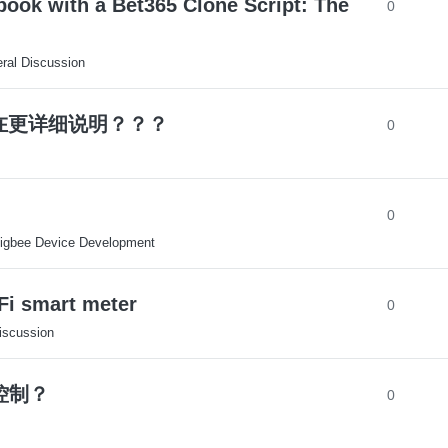
book with a Bet365 Clone Script: The
0
ral Discussion
否存在更详细说明？？？
0
0
igbee Device Development
Fi smart meter
0
iscussion
组控制？
0