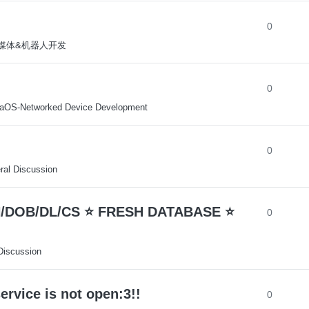
0
-多媒体&机器人开发
0
aOS-Networked Device Development
0
ral Discussion
N/DOB/DL/CS ⭐ FRESH DATABASE ⭐
0
Discussion
e is not open:3!!
0