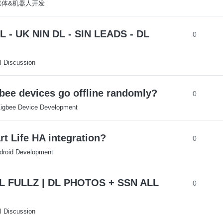
多媒体&机器人开发
- UK NIN DL - SIN LEADS - DL
0
l Discussion
gbee devices go offline randomly?
0
igbee Device Development
t Life HA integration?
0
droid Development
L FULLZ | DL PHOTOS + SSN ALL
0
l Discussion