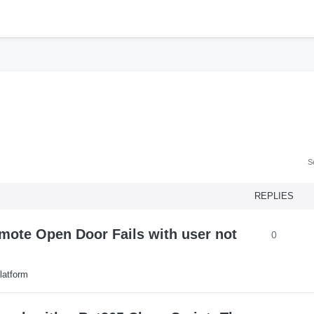
h
S
REPLIES
mote Open Door Fails with user not
0
latform