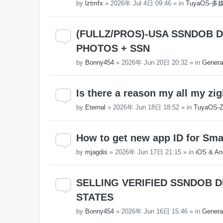
by
lztmfx
»
2026年 Jul 4日 09:46
» in
TuyaOS-
(FULLZ/PROS)-USA SSNDOB DL 
PHOTOS + SSN
by
Bonny454
»
2026年 Jun 20日 20:32
» in
Genera
Is there a reason my all my zi
by
Eternal
»
2026年 Jun 18日 18:52
» in
TuyaOS-Z
How to get new app ID for Smar
by
mjagdis
»
2026年 Jun 17日 21:15
» in
iOS & An
SELLING VERIFIED SSNDOB D
STATES
by
Bonny454
»
2026年 Jun 16日 15:46
» in
Genera