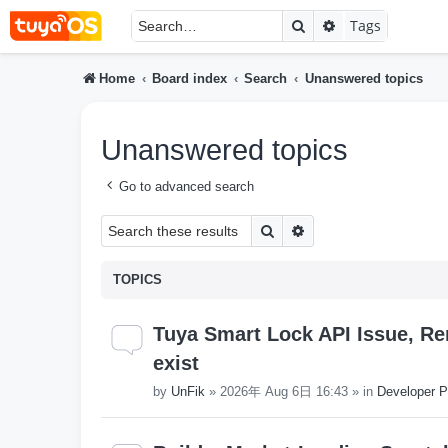
Search
Advanced searc
Tags
Home
Board index
Search
Unanswered topics
Unanswered topics
Go to advanced search
Search
Advanced search
TOPICS
Tuya Smart Lock API Issue, Re
exist
by
UnFik
»
2026年 Aug 6日 16:43
» in
Developer P