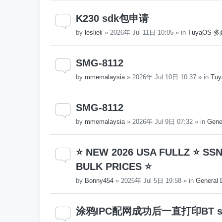
K230 sdk包申请
by
leslieli
»
2026年 Jul 11日 10:05
» in
TuyaOS
SMG-8112
by
mmemalaysia
»
2026年 Jul 10日 10:37
» in
Tuy
SMG-8112
by
mmemalaysia
»
2026年 Jul 9日 07:32
» in
Gene
⭐ NEW 2026 USA FULLZ ⭐ SS
BULK PRICES ⭐
by
Bonny454
»
2026年 Jul 5日 19:58
» in
General 
涂鸦IPC配网成功后一直打印BT servic