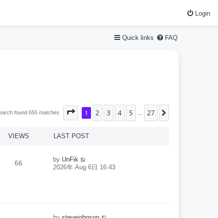
Login
Quick links
FAQ
2
3
4
5
27
Page
1
1
of
27
Next
earch found 655 matches
…
VIEWS
LAST POST
by
UnFik
66
2026年 Aug 6日 16:43
by
stevejohnson