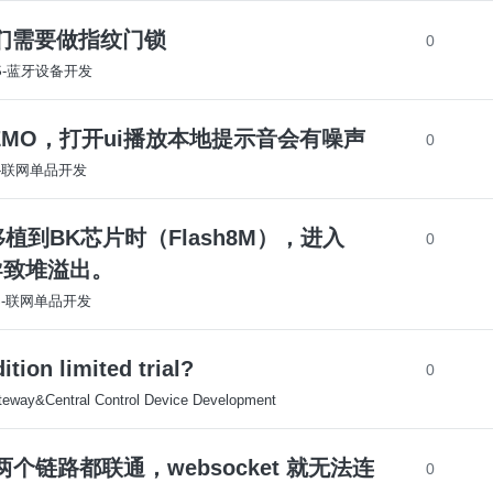
们需要做指纹门锁
0
OS-蓝牙设备开发
眼睛屏DEMO，打开ui播放本地提示音会有噪声
0
S-联网单品开发
5 在移植到BK芯片时（Flash8M），进入
0
导致堆溢出。
OS-联网单品开发
ion limited trial?
0
eway&Central Control Device Development
g 网络两个链路都联通，websocket 就无法连
0