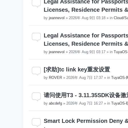
Legal Assistance for Passport
Licenses, Residence Permits & V
by
jeannevol
»
2026年 Aug 9日 03:18
» in
Cloud/S
Legal Assistance for Passport
Licenses, Residence Permits & V
by
jeannevol
»
2026年 Aug 9日 03:17
» in
TuyaO
[求助]tc link key重发设置
by
ROVER
»
2026年 Aug 7日 17:37
» in
TuyaO
请问使用T3 - 3.11.35SD
by
abcdefg
»
2026年 Aug 7日 16:27
» in
TuyaO
Smart Lock Permission Deny & 