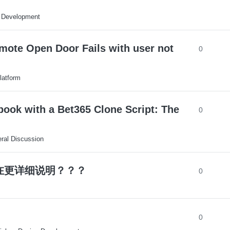
 Development
mote Open Door Fails with user not
0
latform
book with a Bet365 Clone Script: The
0
ral Discussion
否存在更详细说明？？？
0
0