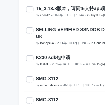
T5_3.13.8版本，请问t5支持
by
chen12
»
2026年 Jul 13日 10:44
» in
TuyaOS
SELLING VERIFIED SSNDOB DL
UK
by
Bonny454
»
2026年 Jul 12日 17:06
» in
General
K230 sdk包申请
by
leslieli
»
2026年 Jul 11日 10:05
» in
TuyaOS
SMG-8112
by
mmemalaysia
»
2026年 Jul 10日 10:37
» in
Tuy
SMG-8112