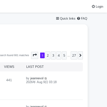
Login
Quick links
FAQ
2
3
4
5
27
Page
1
1
of
27
Next
earch found 661 matches
…
VIEWS
LAST POST
by
jeannevol
441
2026年 Aug 9日 03:18
by
jeannevol