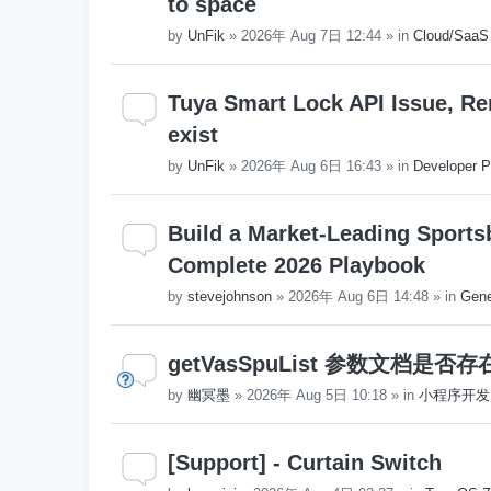
to space
by
UnFik
»
2026年 Aug 7日 12:44
» in
Cloud/SaaS
Tuya Smart Lock API Issue, Re
exist
by
UnFik
»
2026年 Aug 6日 16:43
» in
Developer P
Build a Market-Leading Sports
Complete 2026 Playbook
by
stevejohnson
»
2026年 Aug 6日 14:48
» in
Gene
getVasSpuList 参数文档是
by
幽冥墨
»
2026年 Aug 5日 10:18
» in
小程序开发
[Support] - Curtain Switch