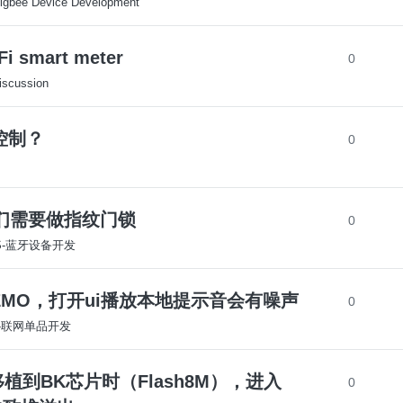
igbee Device Development
Fi smart meter
0
iscussion
组控制？
0
们需要做指纹门锁
0
OS-蓝牙设备开发
眼睛屏DEMO，打开ui播放本地提示音会有噪声
0
S-联网单品开发
5 在移植到BK芯片时（Flash8M），进入
0