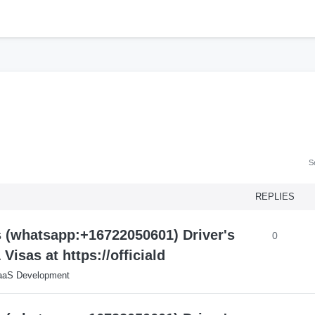
h
S
REPLIES
s (whatsapp:+16722050601) Driver's
0
isas at https://officiald
aaS Development