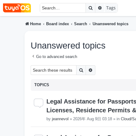
Search
Advanced searc
Tags
Home
Board index
Search
Unanswered topics
Unanswered topics
Go to advanced search
Search
Advanced search
TOPICS
Legal Assistance for Passport
Licenses, Residence Permits & V
by
jeannevol
»
2026年 Aug 9日 03:18
» in
Cloud/S