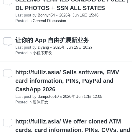
DL PHOTOS + SSN ALL STATES
Last post by
Bonny454
«
2026年 Jun 16日 15:46
Posted in
General Discussion
让你的 App 自由扩展新业务
Last post by
ziyang
«
2026年 Jun 15日 18:27
Posted in
小程序开发
http://fulllz.asia/ Sells software, EMV
card information, PINs, PayPal and
CashApp 2026
Last post by
dumpstop10
«
2026年 Jun 12日 12:05
Posted in
硬件开发
http://fulllz.asia/ We offer cloned ATM
cards, card information, PINs, CVVs, and