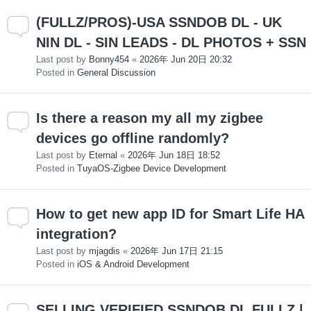
(FULLZ/PROS)-USA SSNDOB DL - UK
NIN DL - SIN LEADS - DL PHOTOS + SSN
Last post by
Bonny454
«
2026年 Jun 20日 20:32
Posted in
General Discussion
Is there a reason my all my zigbee
devices go offline randomly?
Last post by
Eternal
«
2026年 Jun 18日 18:52
Posted in
TuyaOS-Zigbee Device Development
How to get new app ID for Smart Life HA
integration?
Last post by
mjagdis
«
2026年 Jun 17日 21:15
Posted in
iOS & Android Development
SELLING VERIFIED SSNDOB DL FULLZ |