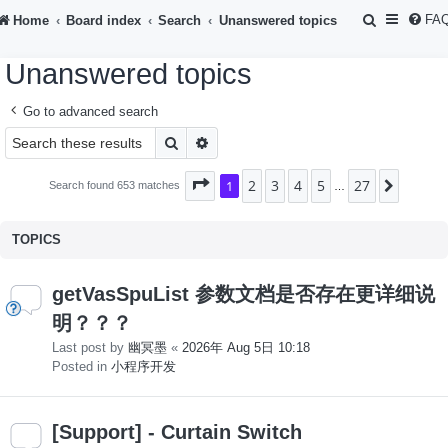
S
FA
Home
Board index
Search
Unanswered topics
e
Unanswered topics
a
r
Go to advanced search
c
Search
Advanced search
h
2
3
4
5
27
Page
1
1
of
27
Next
Search found 653 matches
…
TOPICS
getVasSpuList 参数文档是否存在更详细说
明？？？
Last post by
幽冥墨
«
2026年 Aug 5日 10:18
Posted in
小程序开发
[Support] - Curtain Switch