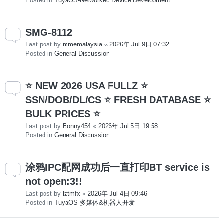
Posted in
TuyaOS-Networked Device Development
SMG-8112
Last post by
mmemalaysia
«
2026年 Jul 9日 07:32
Posted in
General Discussion
⭐ NEW 2026 USA FULLZ ⭐
SSN/DOB/DL/CS ⭐ FRESH DATABASE ⭐
BULK PRICES ⭐
Last post by
Bonny454
«
2026年 Jul 5日 19:58
Posted in
General Discussion
涂鸦IPC配网成功后一直打印BT service is
not open:3!!
Last post by
lztmfx
«
2026年 Jul 4日 09:46
Posted in
TuyaOS-多媒体&机器人开发