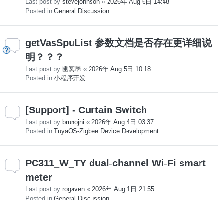
Last post by
stevejohnson
«
2026年 Aug 6日 14:48
Posted in
General Discussion
getVasSpuList 参数文档是否存在更详细说
明？？？
Last post by
幽冥墨
«
2026年 Aug 5日 10:18
Posted in
小程序开发
[Support] - Curtain Switch
Last post by
brunojni
«
2026年 Aug 4日 03:37
Posted in
TuyaOS-Zigbee Device Development
PC311_W_TY dual-channel Wi-Fi smart
meter
Last post by
rogaven
«
2026年 Aug 1日 21:55
Posted in
General Discussion