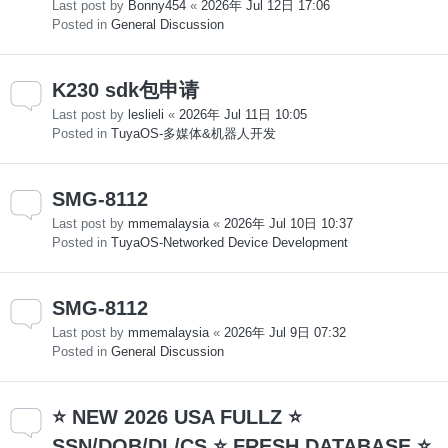
Last post by
Bonny454
«
2026年 Jul 12日 17:06
Posted in
General Discussion
K230 sdk包申请
Last post by
leslieli
«
2026年 Jul 11日 10:05
Posted in
TuyaOS-多媒体&机器人开发
SMG-8112
Last post by
mmemalaysia
«
2026年 Jul 10日 10:37
Posted in
TuyaOS-Networked Device Development
SMG-8112
Last post by
mmemalaysia
«
2026年 Jul 9日 07:32
Posted in
General Discussion
⭐ NEW 2026 USA FULLZ ⭐
SSN/DOB/DL/CS ⭐ FRESH DATABASE ⭐