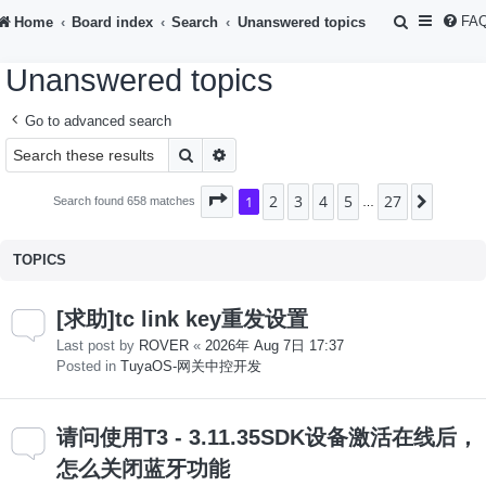
S
FA
Home
Board index
Search
Unanswered topics
e
Unanswered topics
a
r
Go to advanced search
c
Search
Advanced search
h
2
3
4
5
27
Page
1
1
of
27
Next
Search found 658 matches
…
TOPICS
[求助]tc link key重发设置
Last post by
ROVER
«
2026年 Aug 7日 17:37
Posted in
TuyaOS-网关中控开发
请问使用T3 - 3.11.35SDK设备激活在线后，
怎么关闭蓝牙功能