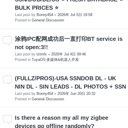
BULK PRICES ⭐
Last post by
Bonny454
«
2026年 Jul 5日 19:58
Posted in
General Discussion
涂鸦IPC配网成功后一直打印BT service is
not open:3!!
Last post by
lztmfx
«
2026年 Jul 4日 09:46
Posted in
TuyaOS-多媒体&机器人开发
(FULLZ/PROS)-USA SSNDOB DL - UK
NIN DL - SIN LEADS - DL PHOTOS + SSN
Last post by
Bonny454
«
2026年 Jun 20日 20:32
Posted in
General Discussion
Is there a reason my all my zigbee
devices go offline randomly?