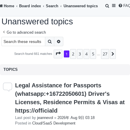
S
FA
Home
Board index
Search
Unanswered topics
e
Unanswered topics
a
r
Go to advanced search
c
Search
Advanced search
h
2
3
4
5
27
Page
1
1
of
27
Next
Search found 661 matches
…
TOPICS
Legal Assistance for Passports
(whatsapp:+16722050601) Driver's
Licenses, Residence Permits & Visas at
https://officiald
Last post by
jeannevol
«
2026年 Aug 9日 03:18
Posted in
Cloud/SaaS Development