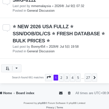
Last post by
mmemalaysia
«
2026年 Jul 9日 07:32
Posted in
General Discussion
⭐ NEW 2026 USA FULLZ ⭐
SSN/DOB/DL/CS ⭐ FRESH DATABASE ⭐
BULK PRICES ⭐
Last post by
Bonny454
«
2026年 Jul 5日 19:58
Posted in
General Discussion
2
3
4
5
27
Page
1
1
of
27
Next
Search found 661 matches
…
Home
Board index
All times are
UTC+08:0
Powered by
phpBB
® Forum Software © phpBB Limited
Privacy
|
Terms