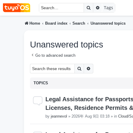
Search
Advanced searc
Tags
Home
Board index
Search
Unanswered topics
Unanswered topics
Go to advanced search
Search
Advanced search
TOPICS
Legal Assistance for Passport
Licenses, Residence Permits & V
by
jeannevol
»
2026年 Aug 9日 03:18
» in
Cloud/S