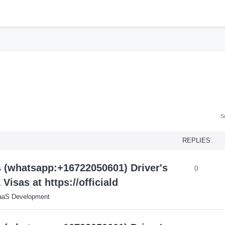
h
S
REPLIES
s (whatsapp:+16722050601) Driver's
0
isas at https://officiald
aaS Development