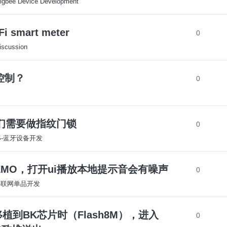
igbee Device Development
Fi smart meter
0
iscussion
组控制？
0
们需要做指纹门锁
0
OS-蓝牙设备开发
眼睛屏DEMO，打开ui播放本地提示音会有噪声
0
S-联网单品开发
5 在移植到BK芯片时（Flash8M），进入
0