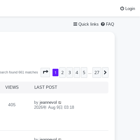
Login
Quick links
FAQ
2
3
4
5
27
Page
1
1
of
27
Next
earch found 661 matches
…
VIEWS
LAST POST
by
jeannevol
405
2026年 Aug 9日 03:18
by
jeannevol