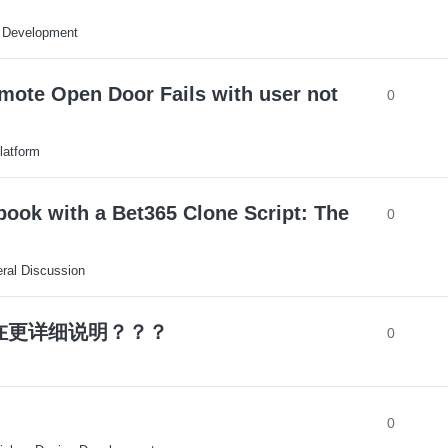
 Development
mote Open Door Fails with user not
0
latform
book with a Bet365 Clone Script: The
0
ral Discussion
否存在更详细说明？？？
0
0