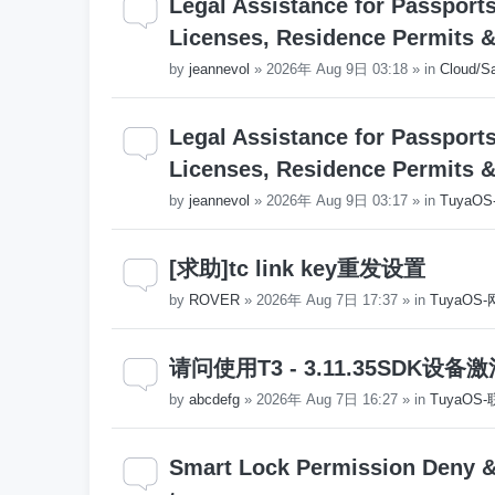
Legal Assistance for Passport
Licenses, Residence Permits & V
by
jeannevol
»
2026年 Aug 9日 03:18
» in
Cloud/S
Legal Assistance for Passport
Licenses, Residence Permits & V
by
jeannevol
»
2026年 Aug 9日 03:17
» in
TuyaO
[求助]tc link key重发设置
by
ROVER
»
2026年 Aug 7日 17:37
» in
TuyaO
请问使用T3 - 3.11.35SD
by
abcdefg
»
2026年 Aug 7日 16:27
» in
TuyaO
Smart Lock Permission Deny & 