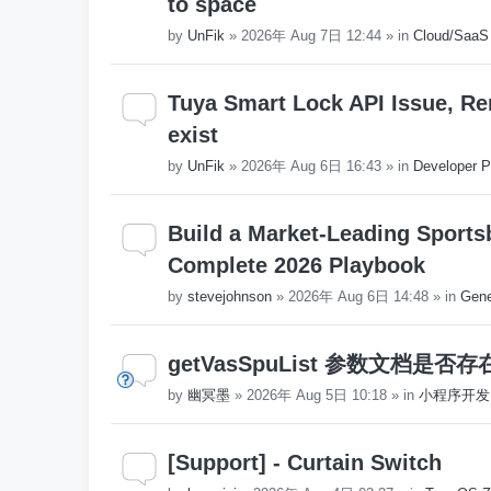
to space
by
UnFik
»
2026年 Aug 7日 12:44
» in
Cloud/SaaS
Tuya Smart Lock API Issue, Re
exist
by
UnFik
»
2026年 Aug 6日 16:43
» in
Developer P
Build a Market-Leading Sports
Complete 2026 Playbook
by
stevejohnson
»
2026年 Aug 6日 14:48
» in
Gene
getVasSpuList 参数文档是
by
幽冥墨
»
2026年 Aug 5日 10:18
» in
小程序开发
[Support] - Curtain Switch