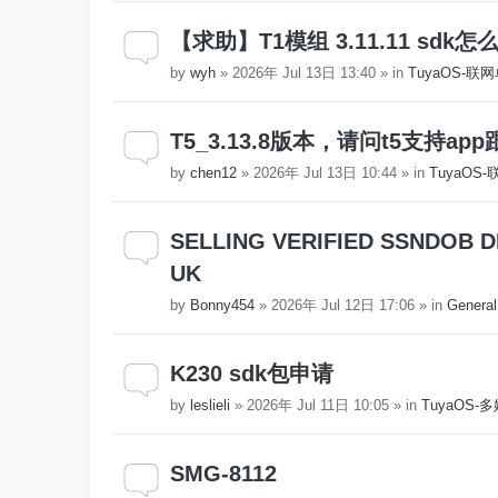
【求助】T1模组 3.11.11 sd
by
wyh
»
2026年 Jul 13日 13:40
» in
TuyaOS-联
T5_3.13.8版本，请问t5支持
by
chen12
»
2026年 Jul 13日 10:44
» in
TuyaOS
SELLING VERIFIED SSNDOB DL
UK
by
Bonny454
»
2026年 Jul 12日 17:06
» in
General
K230 sdk包申请
by
leslieli
»
2026年 Jul 11日 10:05
» in
TuyaOS
SMG-8112