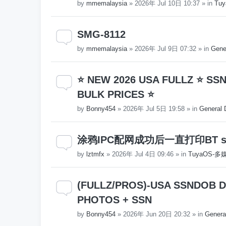
by
mmemalaysia
»
2026年 Jul 10日 10:37
» in
Tuy
SMG-8112
by
mmemalaysia
»
2026年 Jul 9日 07:32
» in
Gene
⭐ NEW 2026 USA FULLZ ⭐ SS
BULK PRICES ⭐
by
Bonny454
»
2026年 Jul 5日 19:58
» in
General 
涂鸦IPC配网成功后一直打印BT servic
by
lztmfx
»
2026年 Jul 4日 09:46
» in
TuyaOS-
(FULLZ/PROS)-USA SSNDOB DL 
PHOTOS + SSN
by
Bonny454
»
2026年 Jun 20日 20:32
» in
Genera