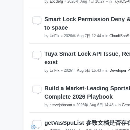
by
abcdefg
»
2026年 Aug 7日 16:27
» in
TuyaO
Smart Lock Permission Deny & 
to space
by
UnFik
»
2026年 Aug 7日 12:44
» in
Cloud/SaaS
Tuya Smart Lock API Issue, Re
exist
by
UnFik
»
2026年 Aug 6日 16:43
» in
Developer P
Build a Market-Leading Sports
Complete 2026 Playbook
by
stevejohnson
»
2026年 Aug 6日 14:48
» in
Gene
getVasSpuList 参数文档是