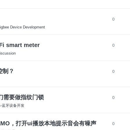
0
igbee Device Development
Fi smart meter
0
iscussion
组控制？
0
们需要做指纹门锁
0
OS-蓝牙设备开发
眼睛屏DEMO，打开ui播放本地提示音会有噪声
0