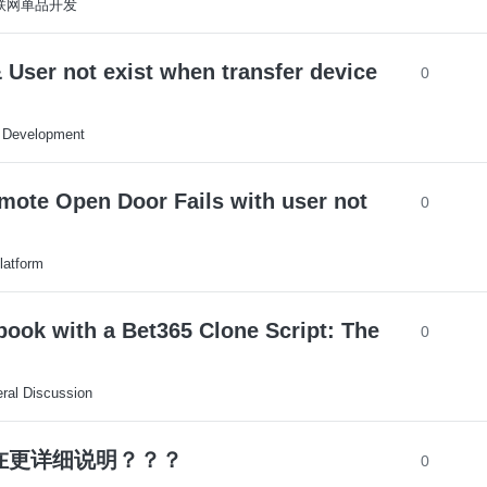
S-联网单品开发
User not exist when transfer device
0
 Development
mote Open Door Fails with user not
0
latform
book with a Bet365 Clone Script: The
0
ral Discussion
否存在更详细说明？？？
0