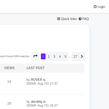
Login
Quick links
FAQ
2
3
4
5
27
Page
1
1
of
27
Next
earch found 658 matches
…
VIEWS
LAST POST
by
ROVER
14
2026年 Aug 7日 17:37
by
abcdefg
20
2026年 Aug 7日 16:27