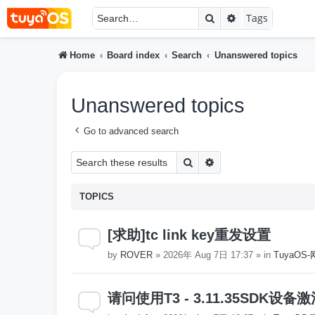
Search
Advanced searc
Tags
Home
Board index
Search
Unanswered topics
Unanswered topics
Go to advanced search
Search
Advanced search
TOPICS
[求助]tc link key重发设置
by
ROVER
»
2026年 Aug 7日 17:37
» in
TuyaO
请问使用T3 - 3.11.35SD