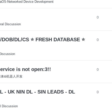
aOS-Networked Device Development
0
ral Discussion
N/DOB/DL/CS ⭐ FRESH DATABASE ⭐
0
Discussion
e is not open:3!!
0
多媒体&机器人开发
- UK NIN DL - SIN LEADS - DL
0
l Discussion