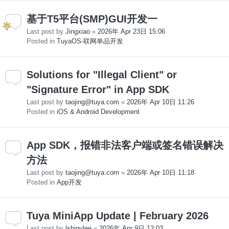
基于T5平台(SMP)GUI开发一
Last post by
Jingxiao
«
2026年 Apr 23日 15:06
Posted in
TuyaOS-联网单品开发
Solutions for "Illegal Client" or
"Signature Error" in App SDK
Last post by
taojing@tuya.com
«
2026年 Apr 10日 11:26
Posted in
iOS & Android Development
App SDK，报错非法客户端或签名错误解决
方法
Last post by
taojing@tuya.com
«
2026年 Apr 10日 11:18
Posted in
App开发
Tuya MiniApp Update | February 2026
Last post by
lshinylee
«
2026年 Apr 9日 12:03