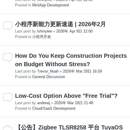
Posted in
MiniApp Development
小程序新能力更新速递 | 2026年2月
Last post by
lshinylee
«
2026年 Apr 9日 12:00
Posted in
小程序开发
How Do You Keep Construction Projects
on Budget Without Stress?
Last post by
Trevor_Noah
«
2026年 Mar 28日 16:59
Posted in
General Discussion
Low-Cost Option Above "Free Trial"?
Last post by
andrewj
«
2026年 Mar 18日 21:48
Posted in
Cloud/SaaS Development
【公告】Zigbee TLSR8258 平台 TuyaOS