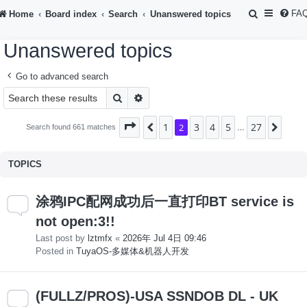
S
FA
Home
Board index
Search
Unanswered topics
e
Unanswered topics
a
r
Go to advanced search
c
Search
Advanced search
h
1
3
4
5
27
Page
Previous
2
of
2
27
Next
Search found 661 matches
…
TOPICS
涂鸦IPC配网成功后一直打印BT service is
not open:3!!
Last post by
lztmfx
«
2026年 Jul 4日 09:46
Posted in
TuyaOS-多媒体&机器人开发
(FULLZ/PROS)-USA SSNDOB DL - UK