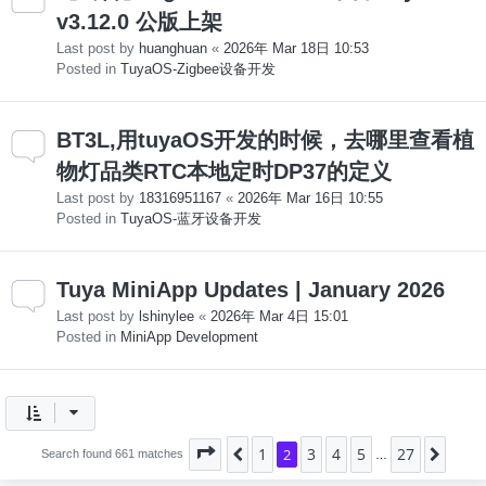
v3.12.0 公版上架
Last post by
huanghuan
«
2026年 Mar 18日 10:53
Posted in
TuyaOS-Zigbee设备开发
BT3L,用tuyaOS开发的时候，去哪里查看植
物灯品类RTC本地定时DP37的定义
Last post by
18316951167
«
2026年 Mar 16日 10:55
Posted in
TuyaOS-蓝牙设备开发
Tuya MiniApp Updates | January 2026
Last post by
lshinylee
«
2026年 Mar 4日 15:01
Posted in
MiniApp Development
1
3
4
5
27
Page
Previous
2
of
2
27
Next
Search found 661 matches
…