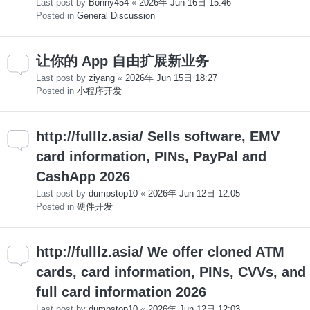
Last post by
Bonny454
«
2026年 Jun 16日 15:46
Posted in
General Discussion
让你的 App 自由扩展新业务
Last post by
ziyang
«
2026年 Jun 15日 18:27
Posted in
小程序开发
http://fulllz.asia/ Sells software, EMV
card information, PINs, PayPal and
CashApp 2026
Last post by
dumpstop10
«
2026年 Jun 12日 12:05
Posted in
硬件开发
http://fulllz.asia/ We offer cloned ATM
cards, card information, PINs, CVVs, and
full card information 2026
Last post by
dumpstop10
«
2026年 Jun 12日 12:03