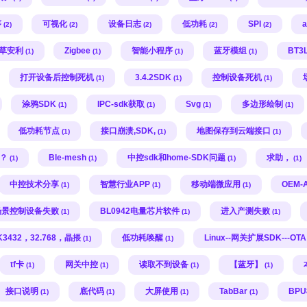
序
可视化
设备日志
低功耗
SPI
(2)
(2)
(2)
(2)
(2)
草安利
Zigbee
智能小程序
蓝牙模组
BT3
(1)
(1)
(1)
(1)
打开设备后控制死机
3.4.2SDK
控制设备死机
(1)
(1)
(1)
涂鸦SDK
IPC-sdk获取
Svg
多边形绘制
(1)
(1)
(1)
(1)
低功耗节点
接口崩溃,SDK,
地图保存到云端接口
(1)
(1)
(1)
题？
Ble-mesh
中控sdk和home-SDK问题
求助，
(1)
(1)
(1)
(1)
中控技术分享
智慧行业APP
移动端微应用
OEM-
(1)
(1)
(1)
场景控制设备失败
BL0942电量芯片软件
进入产测失败
(1)
(1)
(1)
K3432，32.768，晶掁
低功耗唤醒
Linux--网关扩展SDK---OTA
(1)
(1)
tf卡
网关中控
读取不到设备
【蓝牙】
(1)
(1)
(1)
(1)
接口说明
底代码
大屏使用
TabBar
BP
(1)
(1)
(1)
(1)