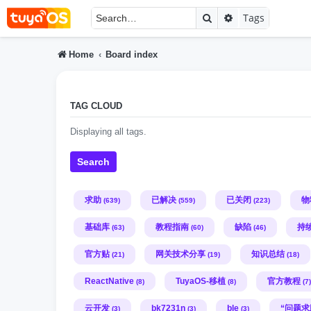
Search
Advanced searc
Tags
Home
Board index
TAG CLOUD
Displaying all tags.
Search
求助
已解决
已关闭
物
(639)
(559)
(223)
基础库
教程指南
缺陷
持
(63)
(60)
(46)
官方贴
网关技术分享
知识总结
(21)
(19)
(18)
ReactNative
TuyaOS-移植
官方教程
(8)
(8)
(7)
云开发
bk7231n
ble
“问题求
(3)
(3)
(3)