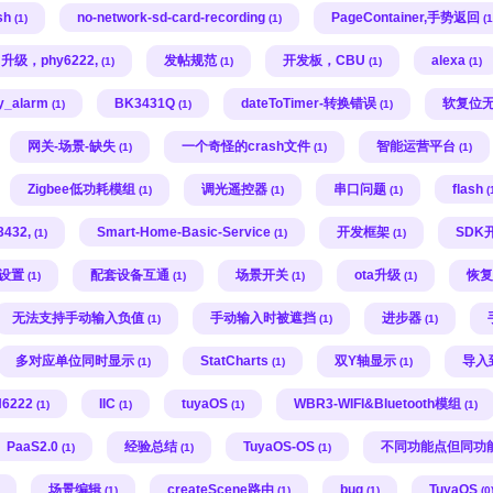
sh
no-network-sd-card-recording
PageContainer,手势返回
(1)
(1)
(1
升级，phy6222,
发帖规范
开发板，CBU
alexa
(1)
(1)
(1)
(1)
fy_alarm
BK3431Q
dateToTimer-转换错误
软复位
(1)
(1)
(1)
网关-场景-缺失
一个奇怪的crash文件
智能运营平台
(1)
(1)
(1)
Zigbee低功耗模组
调光遥控器
串口问题
flash
(1)
(1)
(1)
(
432,
Smart-Home-Basic-Service
开发框架
SDK
(1)
(1)
(1)
设置
配套设备互通
场景开关
ota升级
恢复
(1)
(1)
(1)
(1)
无法支持手动输入负值
手动输入时被遮挡
进步器
(1)
(1)
(1)
多对应单位同时显示
StatCharts
双Y轴显示
导入
(1)
(1)
(1)
6222
IIC
tuyaOS
WBR3-WIFI&Bluetooth模组
(1)
(1)
(1)
(1)
PaaS2.0
经验总结
TuyaOS-OS
不同功能点但同功
(1)
(1)
(1)
场景编辑
createScene路由
bug
TuyaOS
(1)
(1)
(1)
(0