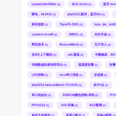
LampColorSlider
BLE-mesh
蓝牙-me
(1)
(1)
断电，bk3432
phy6222,配对，蓝牙ble
(1)
(1)
移动追踪
TuyaOS-SDK
tuya_ipc_noti
(1)
(1)
connect-to-wifi
WBR3,
对外开放
(1)
(1)
(1)
网关技术
BeaconMesh
芯片导入
(1)
(1)
(1)
在IDE上下载的
adc通道
中断触发，BK3
(1)
(1)
详细数据的查询和导出
温湿度告警
告警
(1)
(1)
LED控制
mcu串口消息
步进器
(1)
(1)
(1)
phy6252-beaconMesh-TUYAOS
多DP点
(1)
(1)
串口初始化
RGBCW颜色控制-求助
PYH
(1)
(1)
PHY6222
ADC采集
BLE配网
(1)
(1)
(1)
条件文本描述
温度小数点
设备id获取
(1)
(1)
(1)