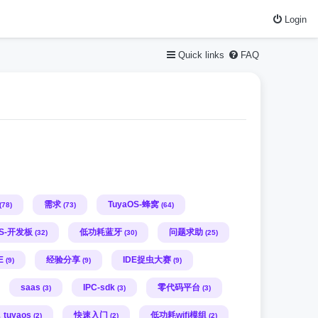
Login
Quick links
FAQ
需求
TuyaOS-蜂窝
(78)
(73)
(64)
OS-开发板
低功耗蓝牙
问题求助
(32)
(30)
(25)
E
经验分享
IDE捉虫大赛
(9)
(9)
(9)
saas
IPC-sdk
零代码平台
(3)
(3)
(3)
，tuyaos
快速入门
低功耗wifi模组
(2)
(2)
(2)