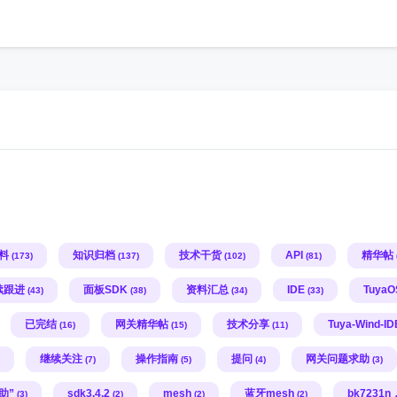
h
料
知识归档
技术干货
API
精华帖
(173)
(137)
(102)
(81)
续跟进
面板SDK
资料汇总
IDE
Tuya
(43)
(38)
(34)
(33)
已完结
网关精华帖
技术分享
Tuya-Wind-ID
(16)
(15)
(11)
继续关注
操作指南
提问
网关问题求助
(7)
(5)
(4)
(3)
助”
sdk3.4.2
mesh
蓝牙mesh
bk7231n
(3)
(2)
(2)
(2)