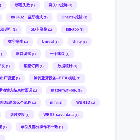
绑定失败
网关中控屏
)
(1)
(1)
bk3432，蓝牙模式
Charts-报错
(1)
(1)
无法运行
SD卡录像
kill-app
(1)
(1)
(1)
数字孪生
Unreal
Unity
(1)
(1)
(1)
串口调试
一个建议
1)
(1)
(1)
开发
消息订阅
数据统计
(1)
(1)
(1)
出厂设置
涂鸦蓝牙设备--BT3L模组
(1)
(1)
手动输入结束时回调
matter,wifi-ble,
(1)
(1)
到IDE是怎么个流程
mini
WBR1D
(1)
(1)
(1)
临时授权
WBR3-save-data
(1)
(1)
能
单位及部分操作不一致
(1)
(1)
)