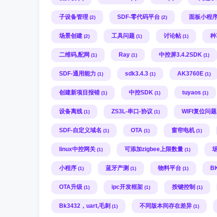
子设备管理
SDF-零代码平台
面板小程
(2)
(2)
场景创建
工具问题
讨论帖
种
(2)
(1)
(1)
二维码,配网
Ray
中控屏3.4.2SDK
(1)
(1)
(1)
SDF-通用能力
sdk3.4.3
AK3760E
(1)
(1)
(1)
创建新项目报错
中控SDK
tuyaos
(1)
(1)
(1)
设备离线
ZS3L-串口-协议
WIFI复位问
(1)
(1)
SDF-自定义域名
OTA
窗帘电机
(1)
(1)
(1)
linux中控网关
可添加zigbee上限数量
(1)
(1)
小程序
蓝牙产测
物料平台
B
(1)
(1)
(1)
OTA升级
ipc开发框架
按键控制
(1)
(1)
(1)
Bk3432，uart,毛刺
不同版本间存在差异
(1)
(1)