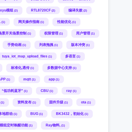
axyu模组
RTL8720CF
编译失败
(2)
(2)
(2)
L
网关操作指南
性能优化
(1)
(1)
(1)
场景开关场景控制
权限管理
用户管理
(1)
(1)
(1)
手势动画
列表拖拽
版本冲突
(1)
(1)
(1)
tuya_iot_map_upload_files
多语言
(1)
(1)
标准化,透传
多数据中心支持
(1)
(1)
APP
mqtt
app
(1)
(1)
(1)
“低功耗蓝牙”
CBU
ray
(1)
(1)
(1)
资料发布
固件升级
ota
(1)
(1)
(1)
(1)
本地联动
BUG
BK3432，初始化
(1)
(1)
(1)
U模组定时唤醒功能
Ray物料,
(1)
(1)