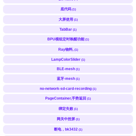
底代码
(1)
大屏使用
(1)
TabBar
(1)
BPU模组定时唤醒功能
(1)
Ray物料,
(1)
LampColorSlider
(1)
BLE-mesh
(1)
蓝牙-mesh
(1)
no-network-sd-card-recording
(1)
PageContainer,手势返回
(1)
绑定失败
(1)
网关中控屏
(1)
断电，bk3432
(1)