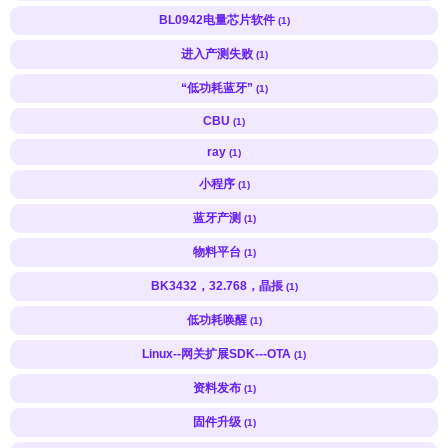
BL0942电量芯片软件
(1)
进入产测失败
(1)
“低功耗蓝牙”
(1)
CBU
(1)
ray
(1)
小程序
(1)
蓝牙产测
(1)
物料平台
(1)
BK3432，32.768，晶掁
(1)
低功耗唤醒
(1)
Linux--网关扩展SDK---OTA
(1)
资料发布
(1)
固件升级
(1)