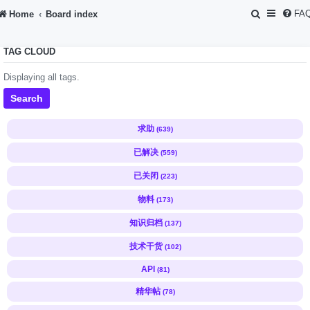
S
FA
Home
Board index
e
TAG CLOUD
a
r
Displaying all tags.
c
Search
h
求助
(639)
已解决
(559)
已关闭
(223)
物料
(173)
知识归档
(137)
技术干货
(102)
API
(81)
精华帖
(78)