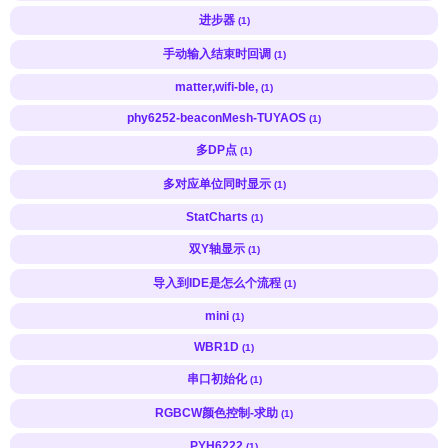
进步器
(1)
手动输入结束时回调
(1)
matter,wifi-ble,
(1)
phy6252-beaconMesh-TUYAOS
(1)
多DP点
(1)
多对应单位同时显示
(1)
StatCharts
(1)
双Y轴显示
(1)
导入到IDE是怎么个流程
(1)
mini
(1)
WBR1D
(1)
串口初始化
(1)
RGBCW颜色控制-求助
(1)
PYH6222
(1)