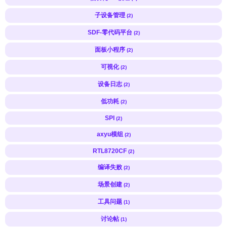
子设备管理
(2)
SDF-零代码平台
(2)
面板小程序
(2)
可视化
(2)
设备日志
(2)
低功耗
(2)
SPI
(2)
axyu模组
(2)
RTL8720CF
(2)
编译失败
(2)
场景创建
(2)
工具问题
(1)
讨论帖
(1)