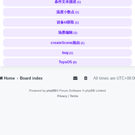
条件文本描述
(1)
温度小数点
(1)
设备id获取
(1)
场景编辑
(1)
createScene路由
(1)
bug
(1)
TuyaOS
(0)
Home
Board index
All times are
UTC+08:0
Powered by
phpBB
® Forum Software © phpBB Limited
Privacy
|
Terms