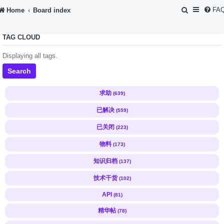
S
FA
Home
Board index
e
TAG CLOUD
a
r
Displaying all tags.
c
Search
h
求助
(639)
已解决
(559)
已关闭
(223)
物料
(173)
知识归档
(137)
技术干货
(102)
API
(81)
精华帖
(78)