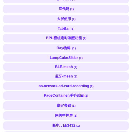
底代码
(1)
大屏使用
(1)
TabBar
(1)
BPU模组定时唤醒功能
(1)
Ray物料,
(1)
LampColorSlider
(1)
BLE-mesh
(1)
蓝牙-mesh
(1)
no-network-sd-card-recording
(1)
PageContainer,手势返回
(1)
绑定失败
(1)
网关中控屏
(1)
断电，bk3432
(1)