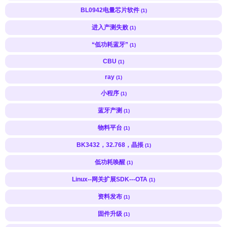
BL0942电量芯片软件
(1)
进入产测失败
(1)
“低功耗蓝牙”
(1)
CBU
(1)
ray
(1)
小程序
(1)
蓝牙产测
(1)
物料平台
(1)
BK3432，32.768，晶掁
(1)
低功耗唤醒
(1)
Linux--网关扩展SDK---OTA
(1)
资料发布
(1)
固件升级
(1)