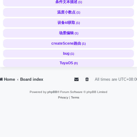
条件文本描述
(1)
温度小数点
(1)
设备id获取
(1)
场景编辑
(1)
createScene路由
(1)
bug
(1)
TuyaOS
(0)
Home
Board index
All times are
UTC+08:0
Powered by
phpBB
® Forum Software © phpBB Limited
Privacy
|
Terms