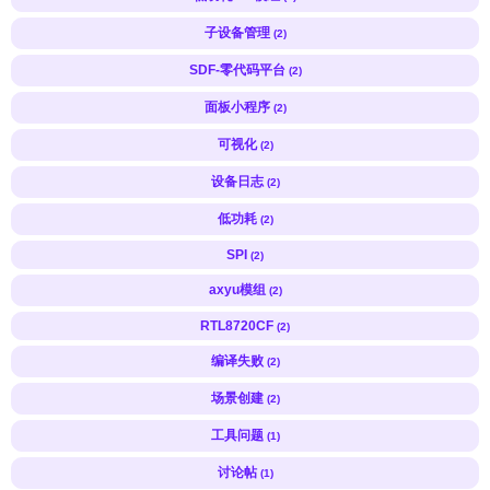
子设备管理
(2)
SDF-零代码平台
(2)
面板小程序
(2)
可视化
(2)
设备日志
(2)
低功耗
(2)
SPI
(2)
axyu模组
(2)
RTL8720CF
(2)
编译失败
(2)
场景创建
(2)
工具问题
(1)
讨论帖
(1)