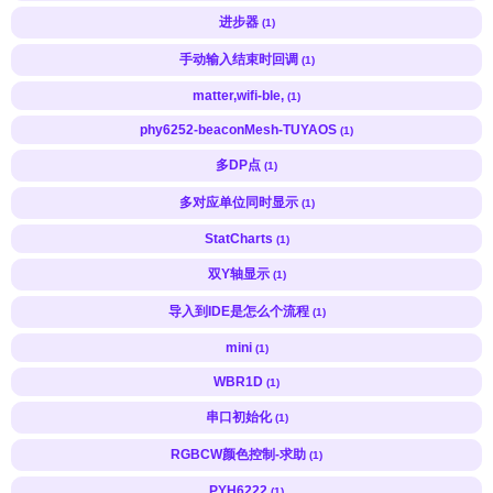
进步器
(1)
手动输入结束时回调
(1)
matter,wifi-ble,
(1)
phy6252-beaconMesh-TUYAOS
(1)
多DP点
(1)
多对应单位同时显示
(1)
StatCharts
(1)
双Y轴显示
(1)
导入到IDE是怎么个流程
(1)
mini
(1)
WBR1D
(1)
串口初始化
(1)
RGBCW颜色控制-求助
(1)
PYH6222
(1)