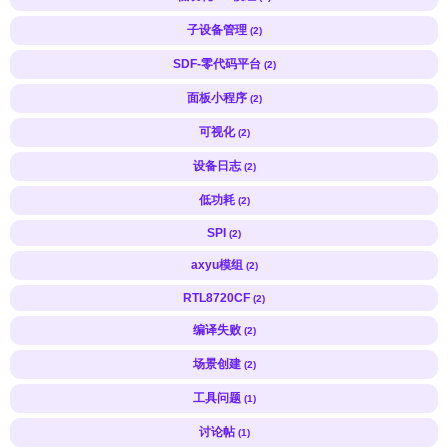
子设备管理
(2)
SDF-零代码平台
(2)
面板小程序
(2)
可视化
(2)
设备日志
(2)
低功耗
(2)
SPI
(2)
axyu模组
(2)
RTL8720CF
(2)
编译失败
(2)
场景创建
(2)
工具问题
(1)
讨论帖
(1)