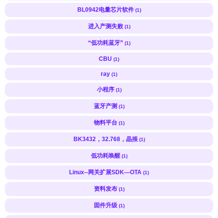
BL0942电量芯片软件
(1)
进入产测失败
(1)
“低功耗蓝牙”
(1)
CBU
(1)
ray
(1)
小程序
(1)
蓝牙产测
(1)
物料平台
(1)
BK3432，32.768，晶掁
(1)
低功耗唤醒
(1)
Linux--网关扩展SDK---OTA
(1)
资料发布
(1)
固件升级
(1)