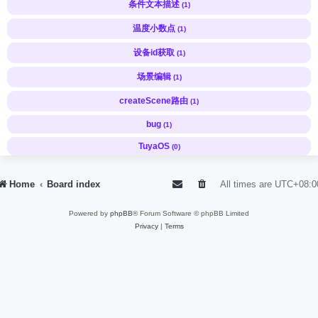
条件文本描述
(1)
温度小数点
(1)
设备id获取
(1)
场景编辑
(1)
createScene路由
(1)
bug
(1)
TuyaOS
(0)
Home
Board index
All times are
UTC+08:0
Powered by
phpBB
® Forum Software © phpBB Limited
Privacy
|
Terms