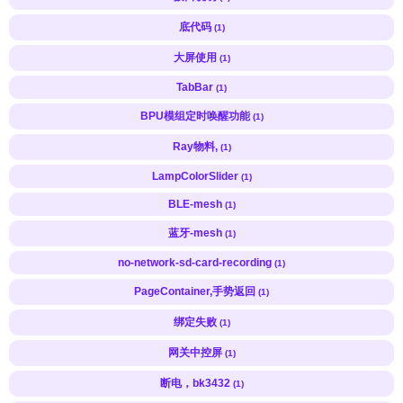
底代码
(1)
大屏使用
(1)
TabBar
(1)
BPU模组定时唤醒功能
(1)
Ray物料,
(1)
LampColorSlider
(1)
BLE-mesh
(1)
蓝牙-mesh
(1)
no-network-sd-card-recording
(1)
PageContainer,手势返回
(1)
绑定失败
(1)
网关中控屏
(1)
断电，bk3432
(1)