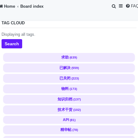
S
FA
Home
Board index
e
TAG CLOUD
a
r
Displaying all tags.
c
Search
h
求助
(639)
已解决
(559)
已关闭
(223)
物料
(173)
知识归档
(137)
技术干货
(102)
API
(81)
精华帖
(78)