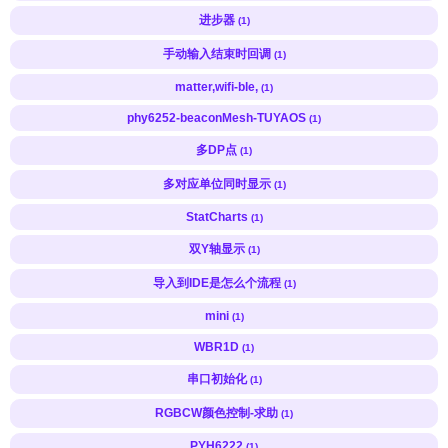
进步器
(1)
手动输入结束时回调
(1)
matter,wifi-ble,
(1)
phy6252-beaconMesh-TUYAOS
(1)
多DP点
(1)
多对应单位同时显示
(1)
StatCharts
(1)
双Y轴显示
(1)
导入到IDE是怎么个流程
(1)
mini
(1)
WBR1D
(1)
串口初始化
(1)
RGBCW颜色控制-求助
(1)
PYH6222
(1)