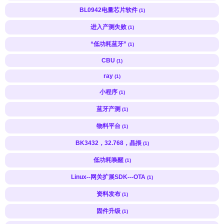
BL0942电量芯片软件
(1)
进入产测失败
(1)
“低功耗蓝牙”
(1)
CBU
(1)
ray
(1)
小程序
(1)
蓝牙产测
(1)
物料平台
(1)
BK3432，32.768，晶掁
(1)
低功耗唤醒
(1)
Linux--网关扩展SDK---OTA
(1)
资料发布
(1)
固件升级
(1)