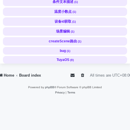
条件文本描述
(1)
温度小数点
(1)
设备id获取
(1)
场景编辑
(1)
createScene路由
(1)
bug
(1)
TuyaOS
(0)
Home
Board index
All times are
UTC+08:0
Powered by
phpBB
® Forum Software © phpBB Limited
Privacy
|
Terms