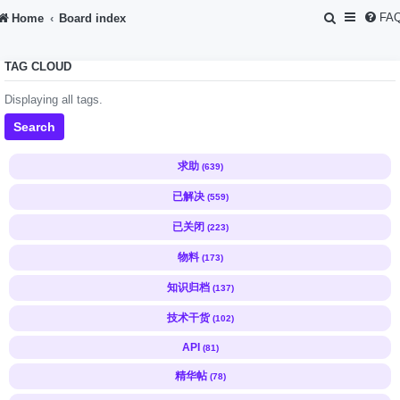
S
FA
Home
Board index
e
TAG CLOUD
a
r
Displaying all tags.
c
Search
h
求助
(639)
已解决
(559)
已关闭
(223)
物料
(173)
知识归档
(137)
技术干货
(102)
API
(81)
精华帖
(78)