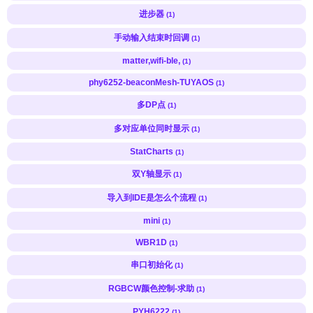
进步器
(1)
手动输入结束时回调
(1)
matter,wifi-ble,
(1)
phy6252-beaconMesh-TUYAOS
(1)
多DP点
(1)
多对应单位同时显示
(1)
StatCharts
(1)
双Y轴显示
(1)
导入到IDE是怎么个流程
(1)
mini
(1)
WBR1D
(1)
串口初始化
(1)
RGBCW颜色控制-求助
(1)
PYH6222
(1)