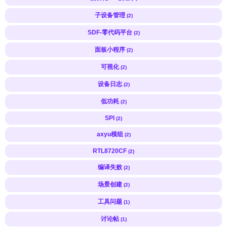
子设备管理
(2)
SDF-零代码平台
(2)
面板小程序
(2)
可视化
(2)
设备日志
(2)
低功耗
(2)
SPI
(2)
axyu模组
(2)
RTL8720CF
(2)
编译失败
(2)
场景创建
(2)
工具问题
(1)
讨论帖
(1)