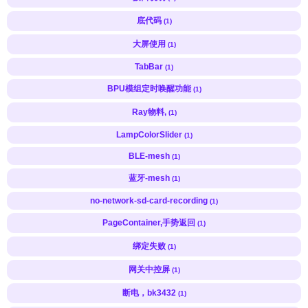
底代码
(1)
大屏使用
(1)
TabBar
(1)
BPU模组定时唤醒功能
(1)
Ray物料,
(1)
LampColorSlider
(1)
BLE-mesh
(1)
蓝牙-mesh
(1)
no-network-sd-card-recording
(1)
PageContainer,手势返回
(1)
绑定失败
(1)
网关中控屏
(1)
断电，bk3432
(1)