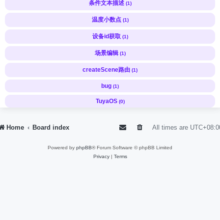
条件文本描述
(1)
温度小数点
(1)
设备id获取
(1)
场景编辑
(1)
createScene路由
(1)
bug
(1)
TuyaOS
(0)
Home
Board index
All times are
UTC+08:0
Powered by
phpBB
® Forum Software © phpBB Limited
Privacy
|
Terms