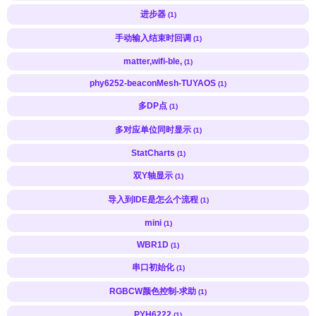
进步器
(1)
手动输入结束时回调
(1)
matter,wifi-ble,
(1)
phy6252-beaconMesh-TUYAOS
(1)
多DP点
(1)
多对应单位同时显示
(1)
StatCharts
(1)
双Y轴显示
(1)
导入到IDE是怎么个流程
(1)
mini
(1)
WBR1D
(1)
串口初始化
(1)
RGBCW颜色控制-求助
(1)
PYH6222
(1)