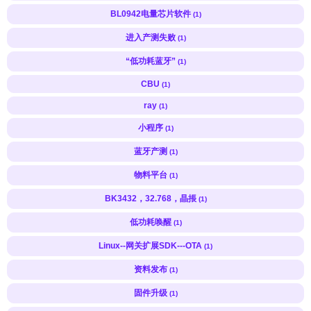
BL0942电量芯片软件
(1)
进入产测失败
(1)
“低功耗蓝牙”
(1)
CBU
(1)
ray
(1)
小程序
(1)
蓝牙产测
(1)
物料平台
(1)
BK3432，32.768，晶掁
(1)
低功耗唤醒
(1)
Linux--网关扩展SDK---OTA
(1)
资料发布
(1)
固件升级
(1)