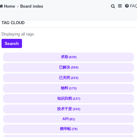
S
FA
Home
Board index
e
TAG CLOUD
a
r
Displaying all tags.
c
Search
h
求助
(639)
已解决
(559)
已关闭
(223)
物料
(173)
知识归档
(137)
技术干货
(102)
API
(81)
精华帖
(78)