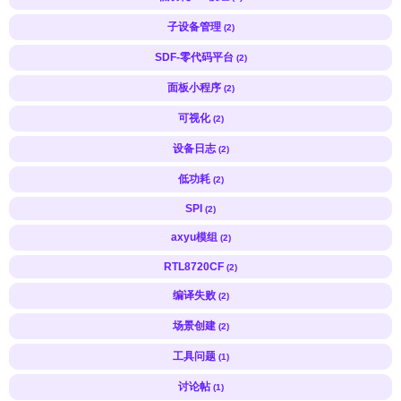
子设备管理
(2)
SDF-零代码平台
(2)
面板小程序
(2)
可视化
(2)
设备日志
(2)
低功耗
(2)
SPI
(2)
axyu模组
(2)
RTL8720CF
(2)
编译失败
(2)
场景创建
(2)
工具问题
(1)
讨论帖
(1)