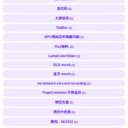
底代码
(1)
大屏使用
(1)
TabBar
(1)
BPU模组定时唤醒功能
(1)
Ray物料,
(1)
LampColorSlider
(1)
BLE-mesh
(1)
蓝牙-mesh
(1)
no-network-sd-card-recording
(1)
PageContainer,手势返回
(1)
绑定失败
(1)
网关中控屏
(1)
断电，bk3432
(1)