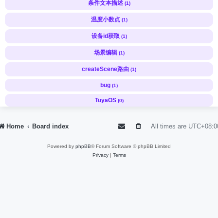
条件文本描述
(1)
温度小数点
(1)
设备id获取
(1)
场景编辑
(1)
createScene路由
(1)
bug
(1)
TuyaOS
(0)
Home
Board index
All times are
UTC+08:0
Powered by
phpBB
® Forum Software © phpBB Limited
Privacy
|
Terms