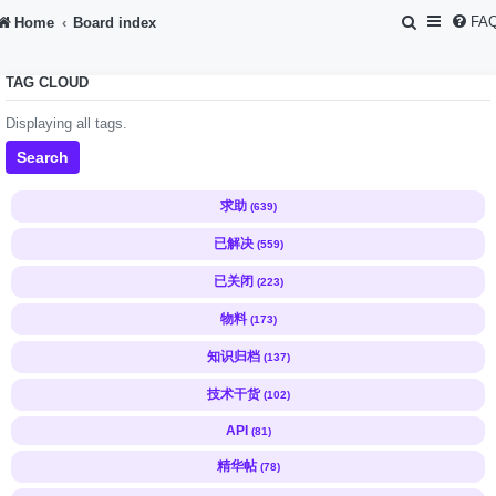
S
FA
Home
Board index
e
TAG CLOUD
a
r
Displaying all tags.
c
Search
h
求助
(639)
已解决
(559)
已关闭
(223)
物料
(173)
知识归档
(137)
技术干货
(102)
API
(81)
精华帖
(78)