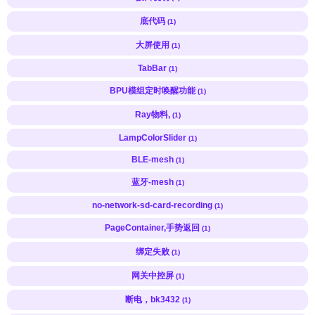
底代码
(1)
大屏使用
(1)
TabBar
(1)
BPU模组定时唤醒功能
(1)
Ray物料,
(1)
LampColorSlider
(1)
BLE-mesh
(1)
蓝牙-mesh
(1)
no-network-sd-card-recording
(1)
PageContainer,手势返回
(1)
绑定失败
(1)
网关中控屏
(1)
断电，bk3432
(1)