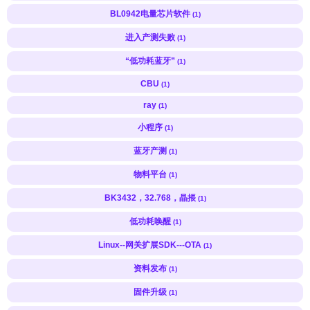
BL0942电量芯片软件
(1)
进入产测失败
(1)
“低功耗蓝牙”
(1)
CBU
(1)
ray
(1)
小程序
(1)
蓝牙产测
(1)
物料平台
(1)
BK3432，32.768，晶掁
(1)
低功耗唤醒
(1)
Linux--网关扩展SDK---OTA
(1)
资料发布
(1)
固件升级
(1)