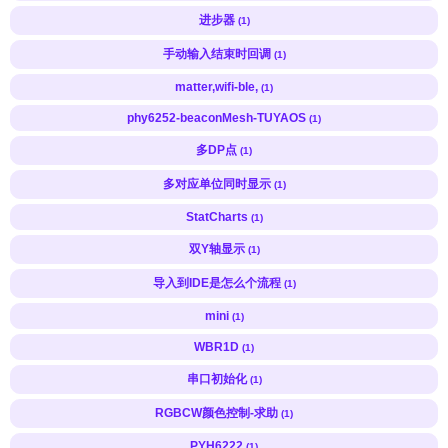
进步器
(1)
手动输入结束时回调
(1)
matter,wifi-ble,
(1)
phy6252-beaconMesh-TUYAOS
(1)
多DP点
(1)
多对应单位同时显示
(1)
StatCharts
(1)
双Y轴显示
(1)
导入到IDE是怎么个流程
(1)
mini
(1)
WBR1D
(1)
串口初始化
(1)
RGBCW颜色控制-求助
(1)
PYH6222
(1)