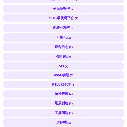
子设备管理
(2)
SDF-零代码平台
(2)
面板小程序
(2)
可视化
(2)
设备日志
(2)
低功耗
(2)
SPI
(2)
axyu模组
(2)
RTL8720CF
(2)
编译失败
(2)
场景创建
(2)
工具问题
(1)
讨论帖
(1)