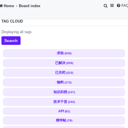
S
FA
Home
Board index
e
TAG CLOUD
a
r
Displaying all tags.
c
Search
h
求助
(639)
已解决
(559)
已关闭
(223)
物料
(173)
知识归档
(137)
技术干货
(102)
API
(81)
精华帖
(78)