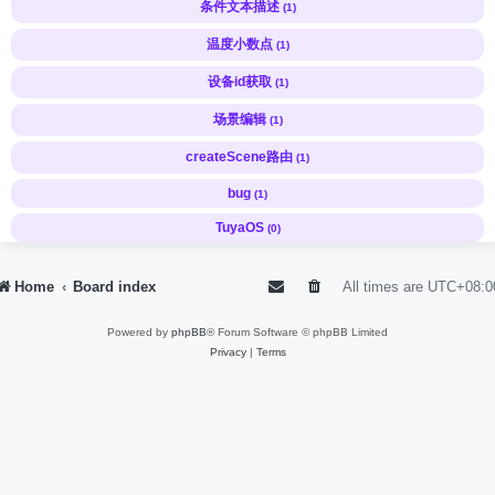
条件文本描述
(1)
温度小数点
(1)
设备id获取
(1)
场景编辑
(1)
createScene路由
(1)
bug
(1)
TuyaOS
(0)
Home
Board index
All times are
UTC+08:0
Powered by
phpBB
® Forum Software © phpBB Limited
Privacy
|
Terms