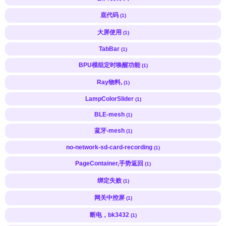
底代码
(1)
大屏使用
(1)
TabBar
(1)
BPU模组定时唤醒功能
(1)
Ray物料,
(1)
LampColorSlider
(1)
BLE-mesh
(1)
蓝牙-mesh
(1)
no-network-sd-card-recording
(1)
PageContainer,手势返回
(1)
绑定失败
(1)
网关中控屏
(1)
断电，bk3432
(1)