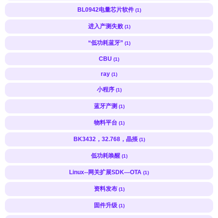
BL0942电量芯片软件
(1)
进入产测失败
(1)
“低功耗蓝牙”
(1)
CBU
(1)
ray
(1)
小程序
(1)
蓝牙产测
(1)
物料平台
(1)
BK3432，32.768，晶掁
(1)
低功耗唤醒
(1)
Linux--网关扩展SDK---OTA
(1)
资料发布
(1)
固件升级
(1)