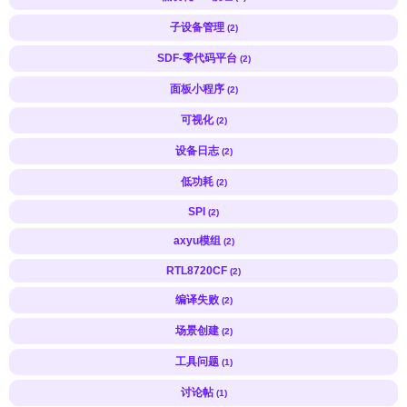
子设备管理
(2)
SDF-零代码平台
(2)
面板小程序
(2)
可视化
(2)
设备日志
(2)
低功耗
(2)
SPI
(2)
axyu模组
(2)
RTL8720CF
(2)
编译失败
(2)
场景创建
(2)
工具问题
(1)
讨论帖
(1)