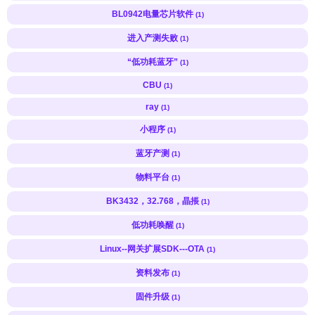
BL0942电量芯片软件
(1)
进入产测失败
(1)
“低功耗蓝牙”
(1)
CBU
(1)
ray
(1)
小程序
(1)
蓝牙产测
(1)
物料平台
(1)
BK3432，32.768，晶掁
(1)
低功耗唤醒
(1)
Linux--网关扩展SDK---OTA
(1)
资料发布
(1)
固件升级
(1)