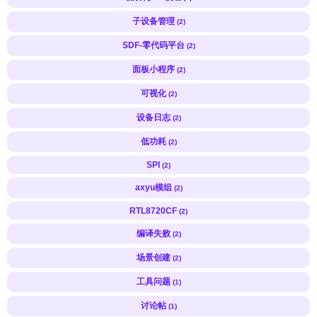
子设备管理
(2)
SDF-零代码平台
(2)
面板小程序
(2)
可视化
(2)
设备日志
(2)
低功耗
(2)
SPI
(2)
axyu模组
(2)
RTL8720CF
(2)
编译失败
(2)
场景创建
(2)
工具问题
(1)
讨论帖
(1)