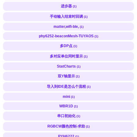
进步器
(1)
手动输入结束时回调
(1)
matter,wifi-ble,
(1)
phy6252-beaconMesh-TUYAOS
(1)
多DP点
(1)
多对应单位同时显示
(1)
StatCharts
(1)
双Y轴显示
(1)
导入到IDE是怎么个流程
(1)
mini
(1)
WBR1D
(1)
串口初始化
(1)
RGBCW颜色控制-求助
(1)
PYH6222
(1)