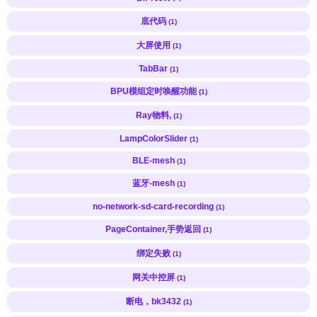
底代码
(1)
大屏使用
(1)
TabBar
(1)
BPU模组定时唤醒功能
(1)
Ray物料,
(1)
LampColorSlider
(1)
BLE-mesh
(1)
蓝牙-mesh
(1)
no-network-sd-card-recording
(1)
PageContainer,手势返回
(1)
绑定失败
(1)
网关中控屏
(1)
断电，bk3432
(1)