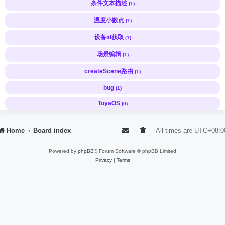
条件文本描述
(1)
温度小数点
(1)
设备id获取
(1)
场景编辑
(1)
createScene路由
(1)
bug
(1)
TuyaOS
(0)
Home
Board index
All times are
UTC+08:0
Powered by
phpBB
® Forum Software © phpBB Limited
Privacy
|
Terms