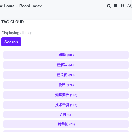
S
FA
Home
Board index
e
TAG CLOUD
a
r
Displaying all tags.
c
Search
h
求助
(639)
已解决
(559)
已关闭
(223)
物料
(173)
知识归档
(137)
技术干货
(102)
API
(81)
精华帖
(78)