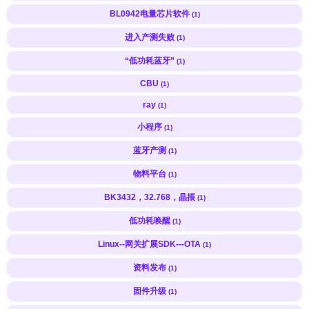
BL0942电量芯片软件
(1)
进入产测失败
(1)
“低功耗蓝牙”
(1)
CBU
(1)
ray
(1)
小程序
(1)
蓝牙产测
(1)
物料平台
(1)
BK3432，32.768，晶掁
(1)
低功耗唤醒
(1)
Linux--网关扩展SDK---OTA
(1)
资料发布
(1)
固件升级
(1)