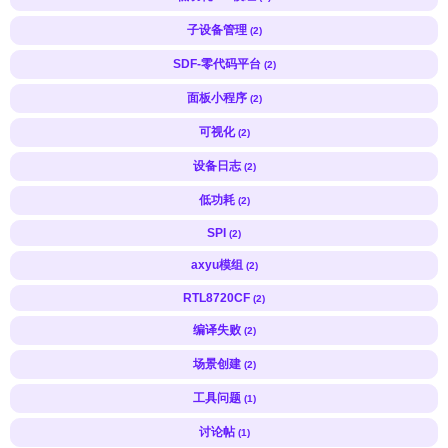
子设备管理
(2)
SDF-零代码平台
(2)
面板小程序
(2)
可视化
(2)
设备日志
(2)
低功耗
(2)
SPI
(2)
axyu模组
(2)
RTL8720CF
(2)
编译失败
(2)
场景创建
(2)
工具问题
(1)
讨论帖
(1)