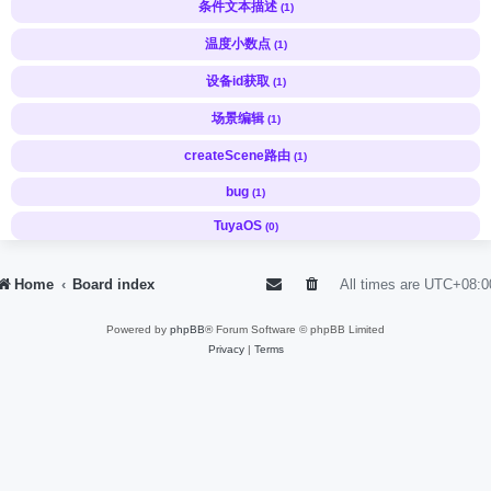
条件文本描述
(1)
温度小数点
(1)
设备id获取
(1)
场景编辑
(1)
createScene路由
(1)
bug
(1)
TuyaOS
(0)
Home
Board index
All times are
UTC+08:0
Powered by
phpBB
® Forum Software © phpBB Limited
Privacy
|
Terms