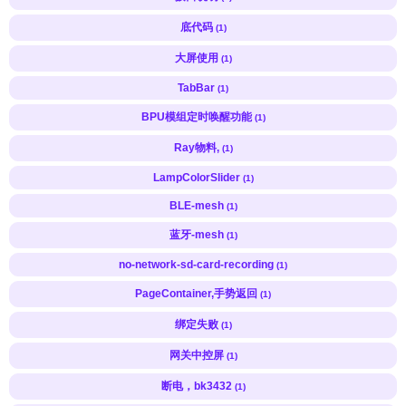
底代码
(1)
大屏使用
(1)
TabBar
(1)
BPU模组定时唤醒功能
(1)
Ray物料,
(1)
LampColorSlider
(1)
BLE-mesh
(1)
蓝牙-mesh
(1)
no-network-sd-card-recording
(1)
PageContainer,手势返回
(1)
绑定失败
(1)
网关中控屏
(1)
断电，bk3432
(1)