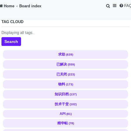
S
FA
Home
Board index
e
TAG CLOUD
a
r
Displaying all tags.
c
Search
h
求助
(639)
已解决
(559)
已关闭
(223)
物料
(173)
知识归档
(137)
技术干货
(102)
API
(81)
精华帖
(78)