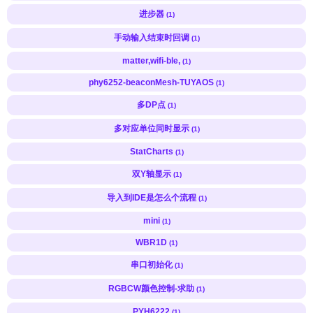
进步器
(1)
手动输入结束时回调
(1)
matter,wifi-ble,
(1)
phy6252-beaconMesh-TUYAOS
(1)
多DP点
(1)
多对应单位同时显示
(1)
StatCharts
(1)
双Y轴显示
(1)
导入到IDE是怎么个流程
(1)
mini
(1)
WBR1D
(1)
串口初始化
(1)
RGBCW颜色控制-求助
(1)
PYH6222
(1)