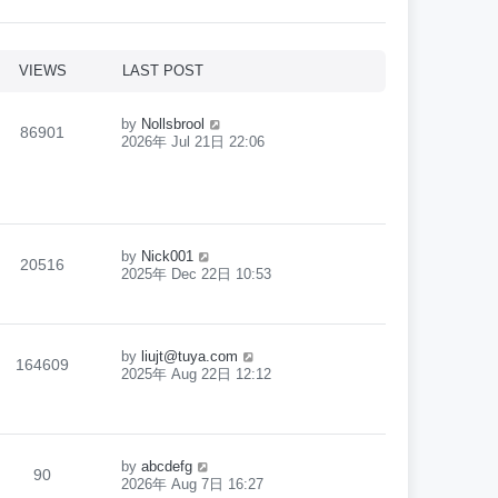
VIEWS
LAST POST
by
Nollsbrool
86901
2026年 Jul 21日 22:06
by
Nick001
20516
2025年 Dec 22日 10:53
by
liujt@tuya.com
164609
2025年 Aug 22日 12:12
by
abcdefg
90
2026年 Aug 7日 16:27