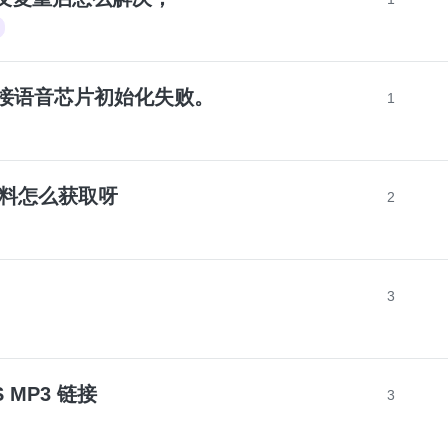
rt外接语音芯片初始化失败。
1
的资料怎么获取呀
2
3
S MP3 链接
3