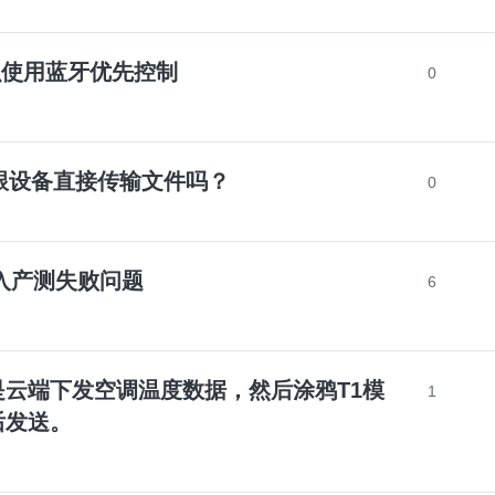
k怎么使用蓝牙优先控制
0
app跟设备直接传输文件吗？
0
权进入产测失败问题
6
云端下发空调温度数据，然后涂鸦T1模
1
后发送。