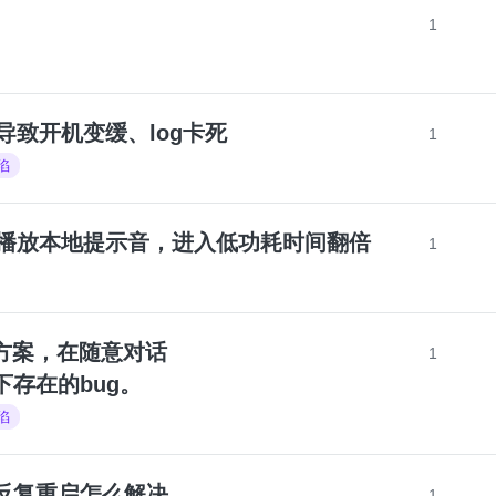
1
，导致开机变缓、log卡死
1
陷
耗之前播放本地提示音，进入低功耗时间翻倍
1
频传输方案，在随意对话
1
模式下存在的bug。
陷
mo反复重启怎么解决，
1