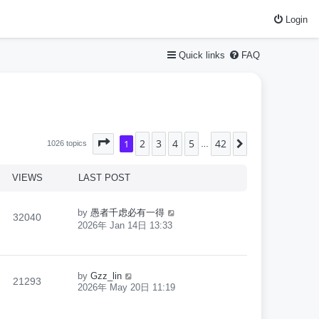
Login
Quick links
FAQ
2
3
4
5
42
Page
1
1
of
42
Next
1026 topics
…
VIEWS
LAST POST
by
愚者千虑必有一得
32040
2026年 Jan 14日 13:33
by
Gzz_lin
21293
2026年 May 20日 11:19