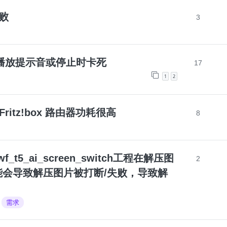
失败
3
13.3播放提示音或停止时卡死
17
1
2
Fritz!box 路由器功耗很高
8
s_wf_t5_ai_screen_switch工程在解压图
2
会导致解压图片被打断/失败，导致解
需求