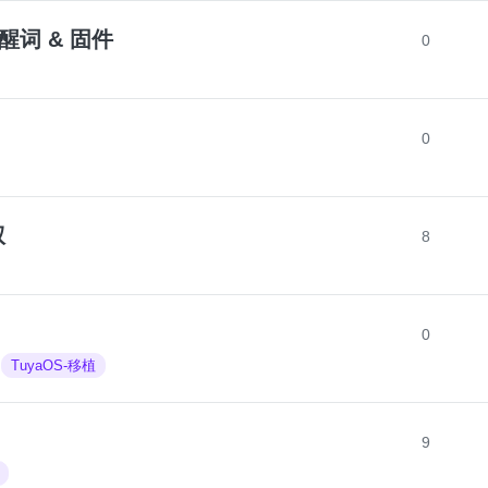
唤醒词 & 固件
0
0
权
8
0
TuyaOS-移植
9