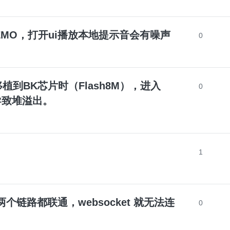
眼睛屏DEMO，打开ui播放本地提示音会有噪声
0
5 在移植到BK芯片时（Flash8M），进入
0
导致堆溢出。
1
g 网络两个链路都联通，websocket 就无法连
0