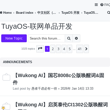
FA
Home
Board index
中文社区（Chinese Forum）
TuyaOS 开发
TuyaOS-联网单品开发
TuyaOS-联网单品开发
Search
Advanced search
New Topic
2
3
4
5
41
Page
1
1
of
41
Next
1025 topics
…
ANNOUNCEMENTS
【Wukong AI】国芯8008c公版唤醒词&固
件
Last post by
愚者千虑必有一得
«
2026年 Jan 14日 13:33
【Wukong AI】启英泰伦CI1302公版唤醒词