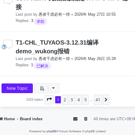
接
Last post by
愚者千虑必有一得
«
2026年 May 27日 10:55
Replies:
3
求助
T1-CHL_TUYAOS-3.12.31编译
demo_wukong报错
Last post by
愚者千虑必有一得
«
2026年 May 26日 15:28
Replies:
1
已解决
New Topic
2
3
4
5
41
Page
1
1
of
41
Next
1025 topics
…
Home
Board index
All times are
UTC+08:0
Powered by
phpBB
® Forum Software © phpBB Limited