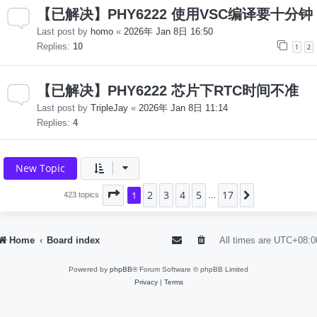
【已解决】PHY6222 使用VSC编译要十分钟
Last post by
homo
«
2026年 Jan 8日 16:50
Replies:
10
1
2
【已解决】PHY6222 芯片下RTC时间不准
Last post by
TripleJay
«
2026年 Jan 8日 11:14
Replies:
4
New Topic
2
3
4
5
17
Page
1
1
of
17
Next
423 topics
…
Home
Board index
All times are
UTC+08:0
Powered by
phpBB
® Forum Software © phpBB Limited
Privacy
|
Terms