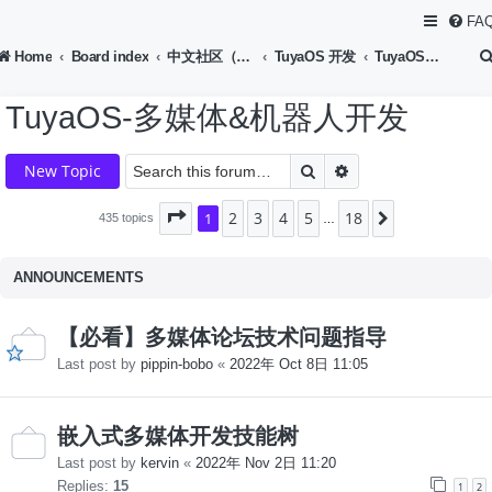
FA
Home
Board index
中文社区（Chinese Forum）
TuyaOS 开发
TuyaOS-多媒体&机器人开发
TuyaOS-多媒体&机器人开发
Search
Advanced search
New Topic
2
3
4
5
18
Page
1
1
of
18
Next
435 topics
…
ANNOUNCEMENTS
【必看】多媒体论坛技术问题指导
Last post by
pippin-bobo
«
2022年 Oct 8日 11:05
嵌入式多媒体开发技能树
Last post by
kervin
«
2022年 Nov 2日 11:20
Replies:
15
1
2