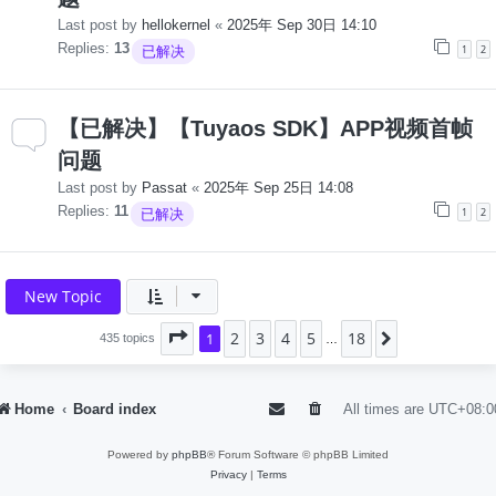
Last post by
hellokernel
«
2025年 Sep 30日 14:10
Replies:
13
1
2
已解决
【已解决】【Tuyaos SDK】APP视频首帧
问题
Last post by
Passat
«
2025年 Sep 25日 14:08
Replies:
11
1
2
已解决
New Topic
2
3
4
5
18
Page
1
1
of
18
Next
435 topics
…
Home
Board index
All times are
UTC+08:0
Powered by
phpBB
® Forum Software © phpBB Limited
Privacy
|
Terms