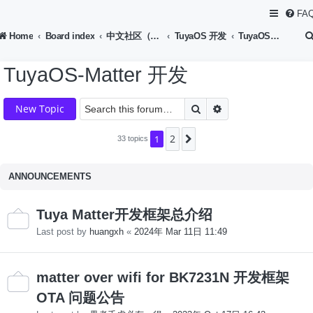
FA
Home
Board index
中文社区（Chinese Forum）
TuyaOS 开发
TuyaOS-Matter 开发
TuyaOS-Matter 开发
Search
Advanced search
New Topic
2
1
Next
33 topics
ANNOUNCEMENTS
Tuya Matter开发框架总介绍
Last post by
huangxh
«
2024年 Mar 11日 11:49
matter over wifi for BK7231N 开发框架
OTA 问题公告