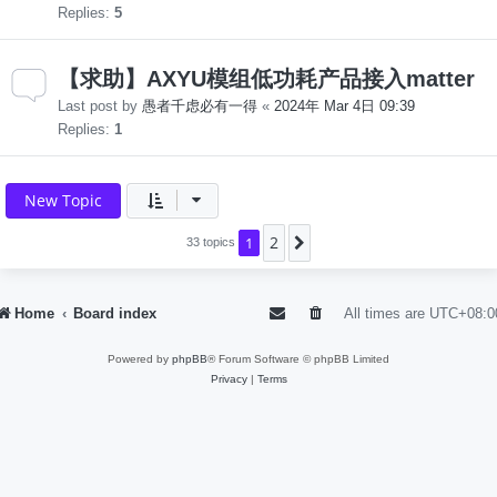
Replies:
5
【求助】AXYU模组低功耗产品接入matter
Last post by
愚者千虑必有一得
«
2024年 Mar 4日 09:39
Replies:
1
New Topic
2
1
Next
33 topics
Home
Board index
All times are
UTC+08:0
Powered by
phpBB
® Forum Software © phpBB Limited
Privacy
|
Terms