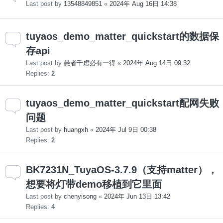
Last post by
13548849851
«
2024年 Aug 16日 14:38
tuyaos_demo_matter_quickstart的数据保
存api
Last post by
愚者千虑必有一得
«
2024年 Aug 14日 09:32
Replies:
2
tuyaos_demo_matter_quickstart配网失败
问题
Last post by
huangxh
«
2024年 Jul 9日 00:38
Replies:
2
BK7231N_TuyaOS-3.7.9（支持matter），
想要将灯带demo移植到它里面
Last post by
chenyisong
«
2024年 Jun 13日 13:42
Replies:
4