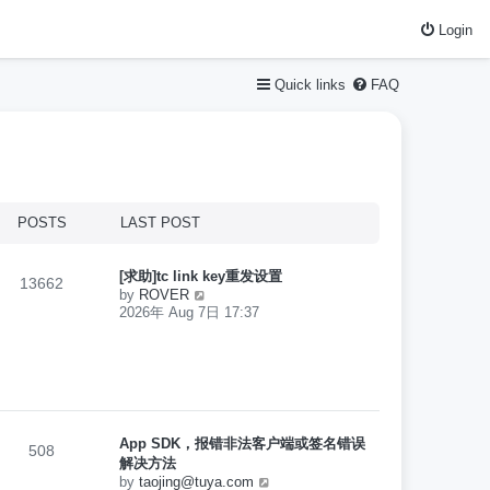
Login
Quick links
FAQ
POSTS
LAST POST
[求助]tc link key重发设置
13662
V
by
ROVER
i
2026年 Aug 7日 17:37
e
w
t
h
e
l
a
t
App SDK，报错非法客户端或签名错误
508
e
解决方法
s
V
by
taojing@tuya.com