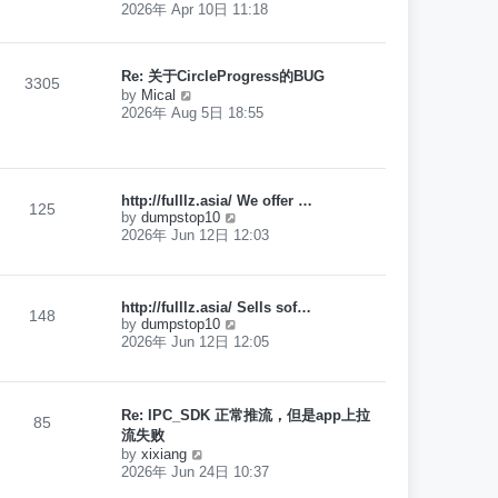
t
i
2026年 Apr 10日 11:18
p
e
o
w
s
t
t
h
Re: 关于CircleProgress的BUG
3305
e
V
by
Mical
l
i
2026年 Aug 5日 18:55
a
e
t
w
e
t
s
h
t
e
http://fulllz.asia/ We offer …
p
125
l
V
by
dumpstop10
o
a
i
2026年 Jun 12日 12:03
s
t
e
t
e
w
s
t
t
h
http://fulllz.asia/ Sells sof…
p
148
e
V
by
dumpstop10
o
l
i
2026年 Jun 12日 12:05
s
a
e
t
t
w
e
t
s
h
Re: IPC_SDK 正常推流，但是app上拉
t
85
e
p
流失败
l
o
V
by
xixiang
a
s
i
2026年 Jun 24日 10:37
t
t
e
e