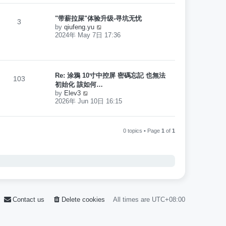
w
s
t
t
h
"带薪拉屎"体验升级-寻坑无忧
p
3
e
V
o
by
qiufeng.yu
l
i
s
2024年 May 7日 17:36
a
e
t
t
w
e
t
s
h
t
e
Re: 涂鴉 10寸中控屏 密碼忘記 也無法
p
103
l
初始化 該如何…
o
a
V
by
Elev3
s
t
i
t
2026年 Jun 10日 16:15
e
e
s
w
t
t
p
h
0 topics • Page
1
of
1
o
e
s
l
t
a
t
e
s
t
p
o
Contact us
Delete cookies
All times are
UTC+08:00
s
t