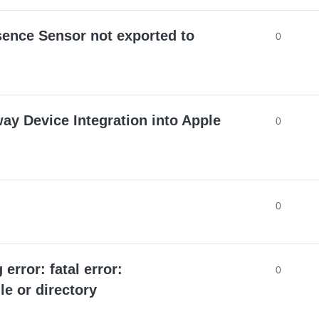
ence Sensor not exported to
0
ay Device Integration into Apple
0
0
error: fatal error:
0
le or directory