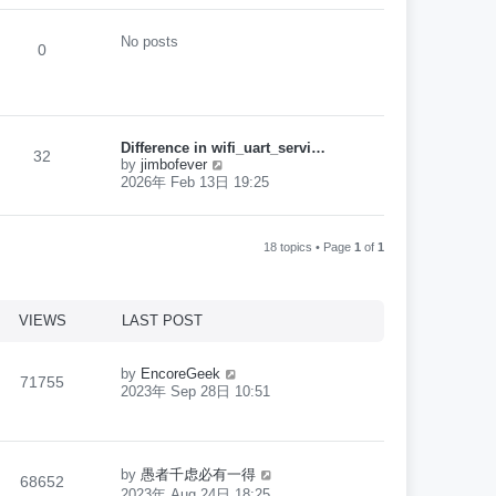
w
s
t
t
h
No posts
p
0
e
o
l
s
a
t
t
e
s
Difference in wifi_uart_servi…
t
32
V
by
jimbofever
p
i
2026年 Feb 13日 19:25
o
e
s
w
t
t
h
18 topics • Page
1
of
1
e
l
a
t
VIEWS
LAST POST
e
s
t
by
EncoreGeek
p
71755
2023年 Sep 28日 10:51
o
s
t
by
愚者千虑必有一得
68652
2023年 Aug 24日 18:25