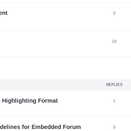
ent
0
10
nced search
REPLIES
Highlighting Format
1
delines for Embedded Forum
0