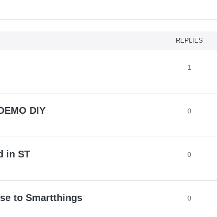
REPLIES
1
DEMO DIY
0
d in ST
0
ose to Smartthings
0