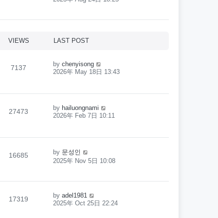
VIEWS
LAST POST
by
chenyisong
7137
2026年 May 18日 13:43
by
hailuongnami
27473
2026年 Feb 7日 10:11
by
문성인
16685
2025年 Nov 5日 10:08
by
adel1981
17319
2025年 Oct 25日 22:24