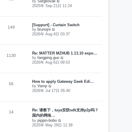
V
by
Sergitovall
p
l
i
2025年 Sep 21日 11:24
o
a
e
s
t
w
t
e
t
s
h
[Support] - Curtain Switch
t
149
e
V
by
brunojni
p
l
i
2026年 Aug 4日 03:37
o
a
e
s
t
w
t
e
t
s
h
Re: MATTER MZHUB 1.13.10 expo…
t
1130
e
V
by
fangping.guo
p
l
i
2026年 Aug 6日 09:53
o
a
e
s
t
w
t
e
t
s
h
How to apply Gateway Geek Edi…
t
56
e
V
by
Vamp
p
l
i
2026年 Jul 17日 05:40
o
a
e
s
t
w
t
e
t
s
h
Re: 请教下，tuya安防sdk支持p2p吗？
t
14
e
p
国内的网络…
l
o
V
by
pippin-bobo
a
s
i
2025年 May 29日 11:39
t
t
e
e