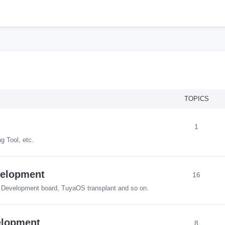
h
TOPICS
1
g Tool, etc.
velopment
16
, Development board, TuyaOS transplant and so on.
elopment
8