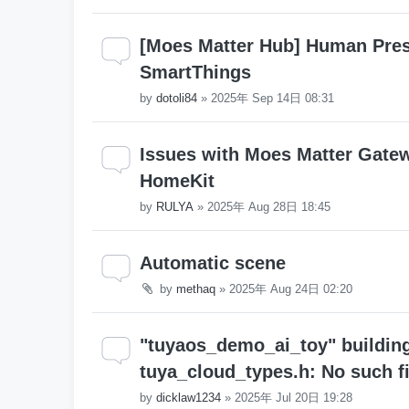
[Moes Matter Hub] Human Pres
SmartThings
by
dotoli84
»
2025年 Sep 14日 08:31
Issues with Moes Matter Gatew
HomeKit
by
RULYA
»
2025年 Aug 28日 18:45
Automatic scene
by
methaq
»
2025年 Aug 24日 02:20
"tuyaos_demo_ai_toy" building 
tuya_cloud_types.h: No such fi
by
dicklaw1234
»
2025年 Jul 20日 19:28