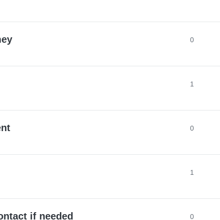
mey
0
1
nt
0
1
ontact if needed
0