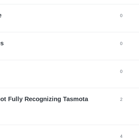
e
0
es
0
0
ot Fully Recognizing Tasmota
2
4