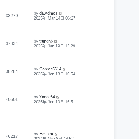
by
dawidmos
33270
2025年 Mar 14日 06:27
by
trungnb
37834
2025年 Jan 19日 13:29
by
Garces5514
38284
2025年 Jan 13日 10:54
by
Yocee84
40601
2025年 Jan 10日 16:51
by
Hashim
46217
2024年 Nov 8日 14:52