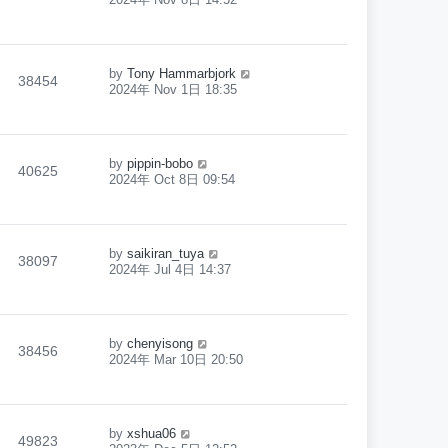
by
Tony Hammarbjork
38454
2024年 Nov 1日 18:35
by
pippin-bobo
40625
2024年 Oct 8日 09:54
by
saikiran_tuya
38097
2024年 Jul 4日 14:37
by
chenyisong
38456
2024年 Mar 10日 20:50
by
xshua06
49823