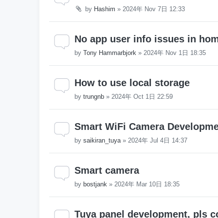
by
Hashim
»
2024年 Nov 7日 12:33
No app user info issues in ho
by
Tony Hammarbjork
»
2024年 Nov 1日 18:35
How to use local storage
by
trungnb
»
2024年 Oct 1日 22:59
Smart WiFi Camera Developme
by
saikiran_tuya
»
2024年 Jul 4日 14:37
Smart camera
by
bostjank
»
2024年 Mar 10日 18:35
Tuya panel development, pls c