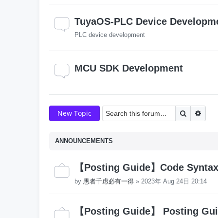
TuyaOS-PLC Device Developm
PLC device development
MCU SDK Development
Search
Adva
New Topic
ANNOUNCEMENTS
【Posting Guide】Code Syntax 
by
愚者千虑必有一得
»
2023年 Aug 24日 20:14
【Posting Guide】 Posting Gui