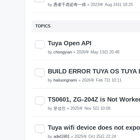
by
愚者千虑必有一得
»
2023年 Aug 24日 18:25
TOPICS
Tuya Open API
by
chongyian
»
2026年 May 13日 20:48
BUILD ERROR TUYA OS TUYA 
by
hailuongnami
»
2026年 Feb 7日 10:11
TS0601, ZG-204Z is Not Worke
by
문성인
»
2025年 Nov 5日 10:08
Tuya wifi device does not exp
by
adel1981
»
2025年 Oct 25日 22:24