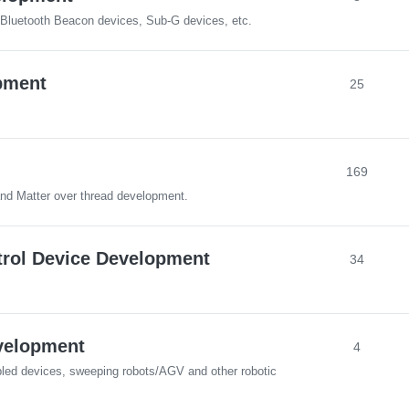
Bluetooth Beacon devices, Sub-G devices, etc.
pment
25
169
and Matter over thread development.
rol Device Development
34
velopment
4
bled devices, sweeping robots/AGV and other robotic