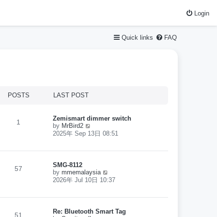
Login
Quick links
FAQ
POSTS
LAST POST
Zemismart dimmer switch
1
V
by
MrBird2
i
2025年 Sep 13日 08:51
e
w
t
h
SMG-8112
57
e
V
by
mmemalaysia
l
i
2026年 Jul 10日 10:37
a
e
t
w
e
t
s
h
Re: Bluetooth Smart Tag
t
51
e