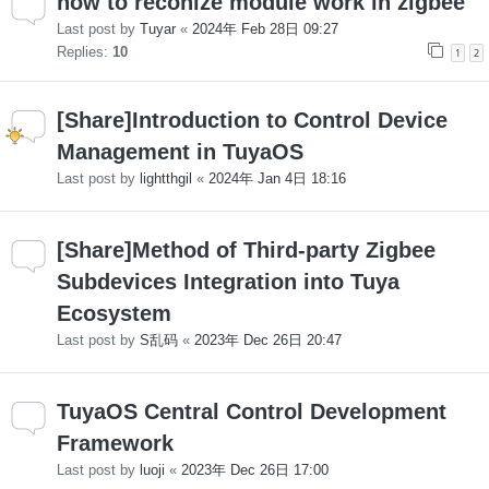
how to reconize module work in zigbee
Last post by
Tuyar
«
2024年 Feb 28日 09:27
Replies:
10
1
2
[Share]Introduction to Control Device
Management in TuyaOS
Last post by
lightthgil
«
2024年 Jan 4日 18:16
[Share]Method of Third-party Zigbee
Subdevices Integration into Tuya
Ecosystem
Last post by
S乱码
«
2023年 Dec 26日 20:47
TuyaOS Central Control Development
Framework
Last post by
luoji
«
2023年 Dec 26日 17:00