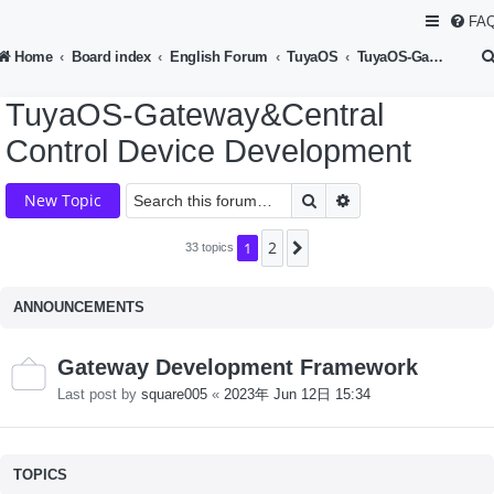
FA
Home
Board index
English Forum
TuyaOS
TuyaOS-Gateway&Central Control Device Development
TuyaOS-Gateway&Central
Control Device Development
Search
Advanced search
New Topic
2
1
Next
33 topics
ANNOUNCEMENTS
Gateway Development Framework
Last post by
square005
«
2023年 Jun 12日 15:34
TOPICS