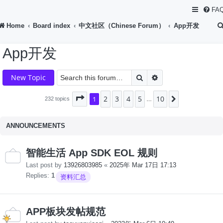
FA
Home
Board index
中文社区（Chinese Forum）
App开发
App开发
Search
Advanced search
New Topic
2
3
4
5
10
Page
1
1
of
10
Next
232 topics
…
ANNOUNCEMENTS
智能生活 App SDK EOL 规则
Last post by
13926803985
«
2025年 Mar 17日 17:13
Replies:
1
资料汇总
APP板块发帖规范