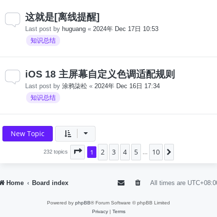
这就是[离线提醒]
Last post by
huguang
«
2024年 Dec 17日 10:53
知识总结
iOS 18 主屏幕自定义色调适配规则
Last post by
涂鸦柒松
«
2024年 Dec 16日 17:34
知识总结
New Topic
2
3
4
5
10
Page
1
1
of
10
Next
232 topics
…
Home
Board index
All times are
UTC+08:0
Powered by
phpBB
® Forum Software © phpBB Limited
Privacy
|
Terms