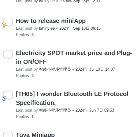
Last post by
lshinylee
«
2024年 Sep 23日 12:17
How to release miniApp
Last post by
lshinylee
«
2024年 Sep 18日 09:16
Replies:
3
Electricity SPOT market price and Plug-
in ON/OFF
Last post by
智能小程序管理员
«
2024年 Jul 10日 14:07
Replies:
3
[TH05] I wonder Bluetooth LE Protocol
Specification.
Last post by
智能小程序管理员
«
2024年 Jun 7日 09:53
Replies:
1
Tuya Miniapp