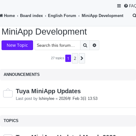
FA
Home
Board index
English Forum
MiniApp Development
MiniApp Development
Search
Advanced search
New Topic
2
1
Next
27 topics
ANNOUNCEMENTS
Tuya MiniApp Updates
Last post by
lshinylee
«
2026年 Feb 3日 13:53
TOPICS