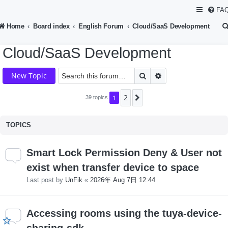
FA
Home
Board index
English Forum
Cloud/SaaS Development
Cloud/SaaS Development
Search
Advanced search
New Topic
2
1
Next
39 topics
TOPICS
Smart Lock Permission Deny & User not
exist when transfer device to space
Last post by
UnFik
«
2026年 Aug 7日 12:44
Accessing rooms using the tuya-device-
sharing-sdk