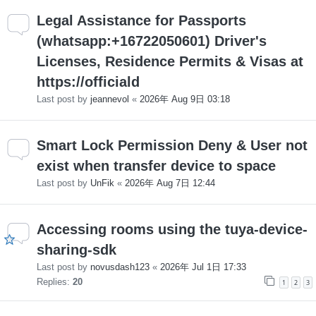
Legal Assistance for Passports
(whatsapp:+16722050601) Driver's
Licenses, Residence Permits & Visas at
https://officiald
Last post by
jeannevol
«
2026年 Aug 9日 03:18
Smart Lock Permission Deny & User not
exist when transfer device to space
Last post by
UnFik
«
2026年 Aug 7日 12:44
Accessing rooms using the tuya-device-
sharing-sdk
Last post by
novusdash123
«
2026年 Jul 1日 17:33
Replies:
20
1
2
3