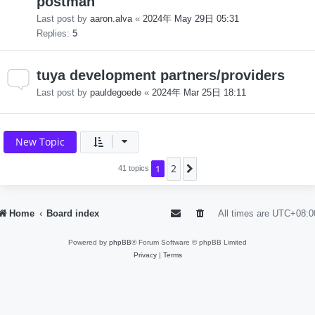
postman
Last post by
aaron.alva
«
2024年 May 29日 05:31
Replies:
5
tuya development partners/providers
Last post by
pauldegoede
«
2024年 Mar 25日 18:11
New Topic
2
1
Next
41 topics
Home
Board index
All times are
UTC+08:0
Powered by
phpBB
® Forum Software © phpBB Limited
Privacy
|
Terms