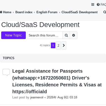
FA
Home
Board index
English Forum
Cloud/SaaS Development
Cloud/SaaS Development
Search
Advanced search
New Topic
2
1
Next
41 topics
TOPICS
Legal Assistance for Passports
(whatsapp:+16722050601) Driver's
Licenses, Residence Permits & Visas at
https://officiald
Last post by
jeannevol
«
2026年 Aug 9日 03:18