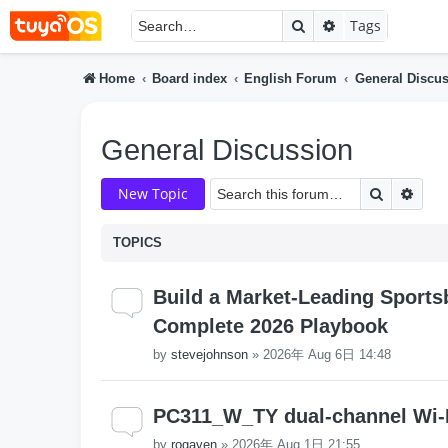
Search
Advanced searc
Tags
Home
Board index
English Forum
General Discu
General Discussion
Search
Adva
New Topic
TOPICS
Build a Market-Leading Sports
Complete 2026 Playbook
by
stevejohnson
»
2026年 Aug 6日 14:48
PC311_W_TY dual-channel Wi-
by
rogaven
»
2026年 Aug 1日 21:55