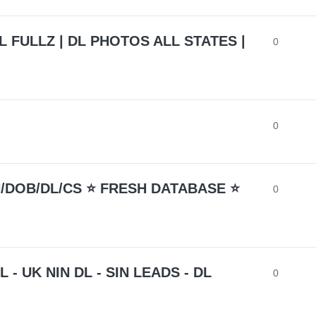
 FULLZ | DL PHOTOS ALL STATES |
0
0
N/DOB/DL/CS ⭐ FRESH DATABASE ⭐
0
- UK NIN DL - SIN LEADS - DL
0