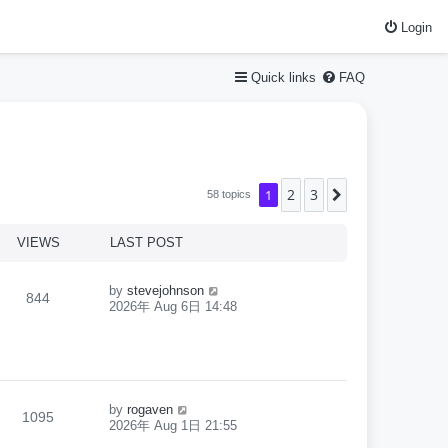
Login
Quick links
FAQ
2
3
1
Next
58 topics
VIEWS
LAST POST
by
stevejohnson
844
2026年 Aug 6日 14:48
by
rogaven
1095
2026年 Aug 1日 21:55