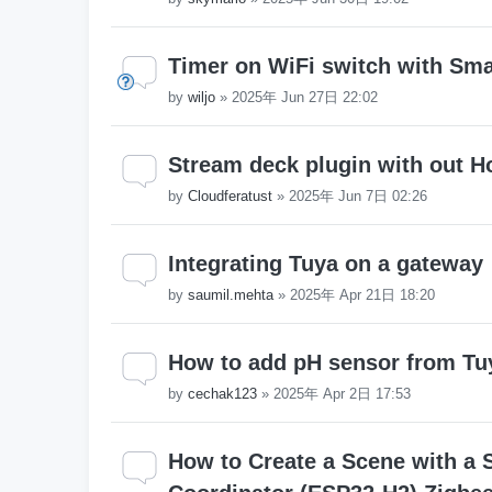
Timer on WiFi switch with Sma
by
wiljo
»
2025年 Jun 27日 22:02
Stream deck plugin with out H
by
Cloudferatust
»
2025年 Jun 7日 02:26
Integrating Tuya on a gateway
by
saumil.mehta
»
2025年 Apr 21日 18:20
How to add pH sensor from Tu
by
cechak123
»
2025年 Apr 2日 17:53
How to Create a Scene with a 