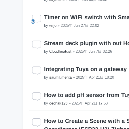
Timer on WiFi switch with Sma
by
wiljo
»
2025年 Jun 27日 22:02
Stream deck plugin with out H
by
Cloudferatust
»
2025年 Jun 7日 02:26
Integrating Tuya on a gateway
by
saumil.mehta
»
2025年 Apr 21日 18:20
How to add pH sensor from Tu
by
cechak123
»
2025年 Apr 2日 17:53
How to Create a Scene with a 