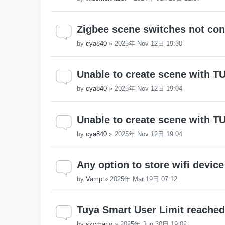
Zigbee scene switches not con
by
cya840
»
2025年 Nov 12日 19:30
Unable to create scene with TU
by
cya840
»
2025年 Nov 12日 19:04
Unable to create scene with TU
by
cya840
»
2025年 Nov 12日 19:04
Any option to store wifi device
by
Vamp
»
2025年 Mar 19日 07:12
Tuya Smart User Limit reached
by
skymario
»
2025年 Jun 30日 19:02