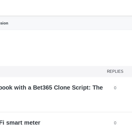
h
ssion
nced search
REPLIES
book with a Bet365 Clone Script: The
0
Fi smart meter
0