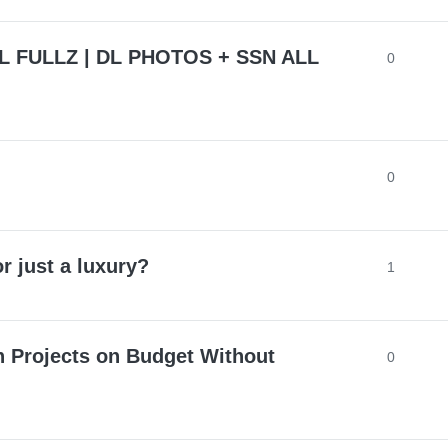
L FULLZ | DL PHOTOS + SSN ALL
0
0
or just a luxury?
1
 Projects on Budget Without
0