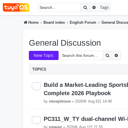
Search
Advanced searc
Tags
Home
Board index
English Forum
General Discu
General Discussion
Search
Adva
New Topic
TOPICS
Build a Market-Leading Sports
Complete 2026 Playbook
by
stevejohnson
»
2026年 Aug 6日 14:48
PC311_W_TY dual-channel Wi-
by
rogaven
»
2026年 Aug 1日 21:55