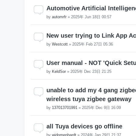
Automotive Artificial Intellige
by
automrfr
»
2025年 Jun 18日 00:57
New user trying to Link App A
by
Westcott
»
2025年 Feb 27日 05:36
User manual - NOT 'Quick Set
by
KeldSor
»
2025年 Dec 23日 21:25
unable to add my 4 gang zigbe
wireless tuya zigbee gateway
by
137013701991
»
2025年 Dec 9日 16:09
all Tuya devices go offline
by
widomenhardt
»
2024年 Jan 29日 21:37