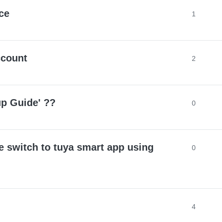
nce
1
ccount
2
up Guide' ??
0
e switch to tuya smart app using
0
4