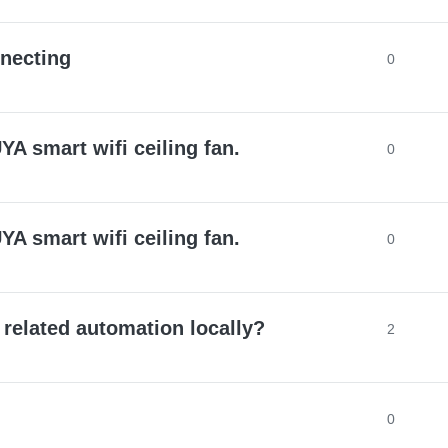
necting
0
YA smart wifi ceiling fan.
0
YA smart wifi ceiling fan.
0
 related automation locally?
2
0