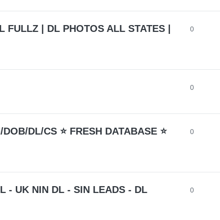
 FULLZ | DL PHOTOS ALL STATES |
0
0
N/DOB/DL/CS ⭐ FRESH DATABASE ⭐
0
- UK NIN DL - SIN LEADS - DL
0