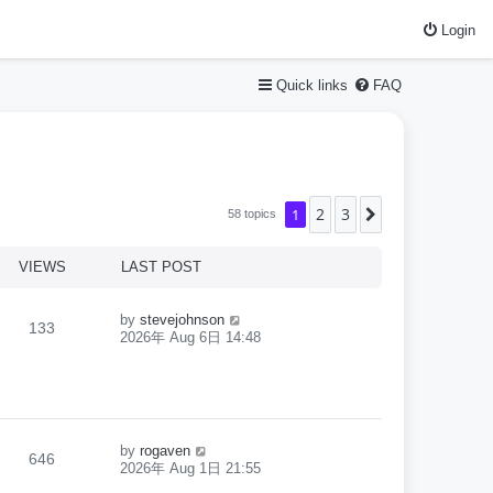
Login
Quick links
FAQ
2
3
1
Next
58 topics
VIEWS
LAST POST
by
stevejohnson
133
2026年 Aug 6日 14:48
by
rogaven
646
2026年 Aug 1日 21:55