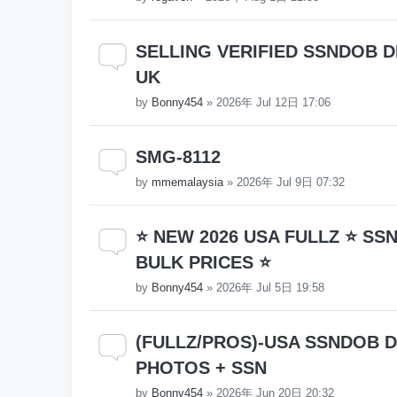
SELLING VERIFIED SSNDOB DL
UK
by
Bonny454
»
2026年 Jul 12日 17:06
SMG-8112
by
mmemalaysia
»
2026年 Jul 9日 07:32
⭐ NEW 2026 USA FULLZ ⭐ SS
BULK PRICES ⭐
by
Bonny454
»
2026年 Jul 5日 19:58
(FULLZ/PROS)-USA SSNDOB DL 
PHOTOS + SSN
by
Bonny454
»
2026年 Jun 20日 20:32