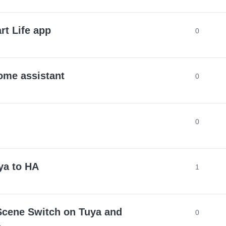
rt Life app
0
ome assistant
0
0
ya to HA
1
Scene Switch on Tuya and
0