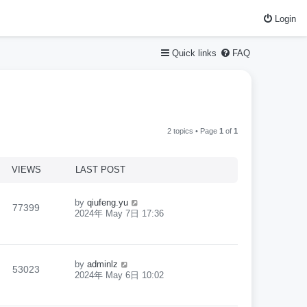
Login
Quick links
FAQ
2 topics • Page
1
of
1
VIEWS
LAST POST
by
qiufeng.yu
77399
2024年 May 7日 17:36
by
adminlz
53023
2024年 May 6日 10:02