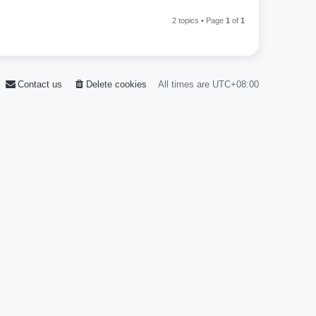
2 topics • Page
1
of
1
Contact us
Delete cookies
All times are
UTC+08:00