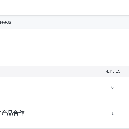
h
联创坊
nced search
REPLIES
0
件产品合作
1