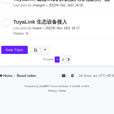
Last post by
zhangzh
«
2022年 Dec 16日 16:02
TuyaLink 生态设备接入
Last post by
huaiot
«
2022年 Nov 19日 18:17
Replies:
6
New Topic
2
1
Next
33 topics
Home
Board index
All times are
UTC+08:0
Powered by
phpBB
® Forum Software © phpBB Limited
Privacy
|
Terms