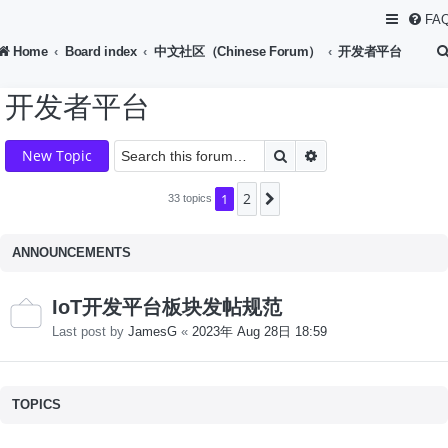
FA
Home
Board index
中文社区（Chinese Forum）
开发者平台
开发者平台
Search
Advanced search
New Topic
2
1
Next
33 topics
ANNOUNCEMENTS
IoT开发平台板块发帖规范
Last post by
JamesG
«
2023年 Aug 28日 18:59
TOPICS