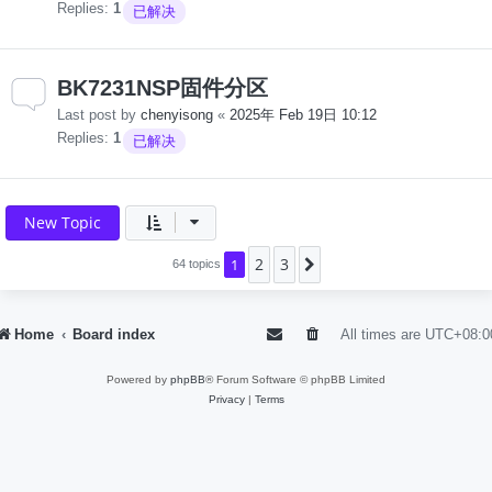
Replies:
1
已解决
BK7231NSP固件分区
Last post by
chenyisong
«
2025年 Feb 19日 10:12
Replies:
1
已解决
New Topic
2
3
1
Next
64 topics
Home
Board index
All times are
UTC+08:0
Powered by
phpBB
® Forum Software © phpBB Limited
Privacy
|
Terms