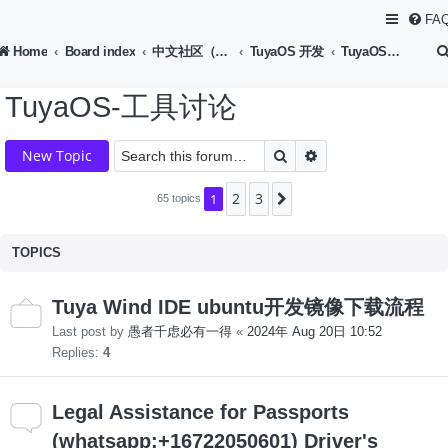
FA
Home
Board index
中文社区（Chinese Forum）
TuyaOS 开发
TuyaOS-工具讨论
TuyaOS-工具讨论
Search
Advanced search
New Topic
2
3
1
Next
65 topics
TOPICS
Tuya Wind IDE ubuntu开发镜像下载流程
Last post by
愚者千虑必有一得
«
2024年 Aug 20日 10:52
Replies:
4
Legal Assistance for Passports
(whatsapp:+16722050601) Driver's