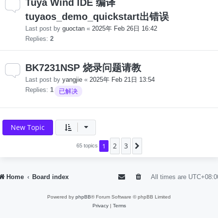
Tuya Wind IDE 编译
tuyaos_demo_quickstart出错误
Last post by
guoctan
«
2025年 Feb 26日 16:42
Replies:
2
BK7231NSP 烧录问题请教
Last post by
yangjie
«
2025年 Feb 21日 13:54
Replies:
1
已解决
New Topic
2
3
1
Next
65 topics
Home
Board index
All times are
UTC+08:0
Powered by
phpBB
® Forum Software © phpBB Limited
Privacy
|
Terms