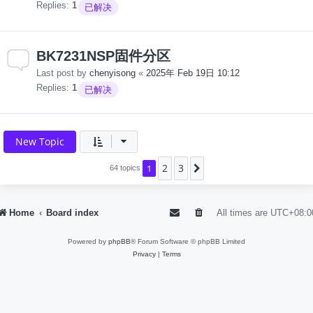
Replies:
1
已解决
BK7231NSP固件分区
Last post by
chenyisong
«
2025年 Feb 19日 10:12
Replies:
1
已解决
New Topic
2
3
1
Next
64 topics
Home
Board index
All times are
UTC+08:0
Powered by
phpBB
® Forum Software © phpBB Limited
Privacy
|
Terms