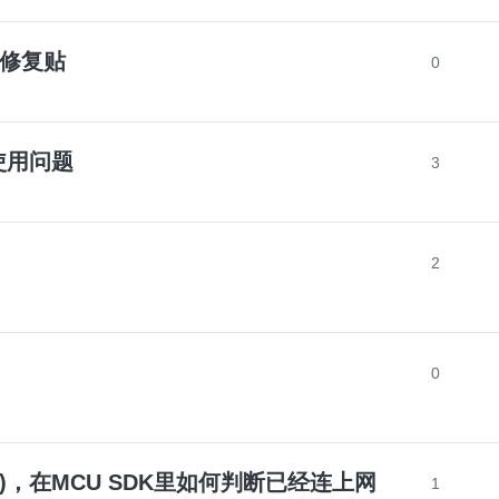
问题修复贴
0
的使用问题
3
2
0
T3L)，在MCU SDK里如何判断已经连上网
1