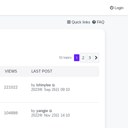
Login
Quick links
FAQ
2
3
1
Next
52 topics
VIEWS
LAST POST
by
lshinylee
221022
2023年 Sep 26日 09:10
by
yangjie
104888
2022年 Nov 23日 14:10