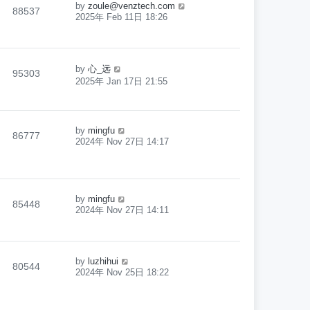
by
zoule@venztech.com
88537
2025年 Feb 11日 18:26
by
心_远
95303
2025年 Jan 17日 21:55
by
mingfu
86777
2024年 Nov 27日 14:17
by
mingfu
85448
2024年 Nov 27日 14:11
by
luzhihui
80544
2024年 Nov 25日 18:22