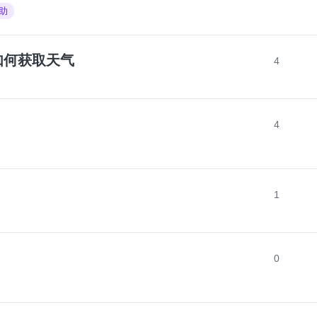
助
如何获取天气
4
4
1
0