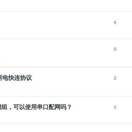
6
6
断电快连协议
2
BU模组，可以使用串口配网吗？
5