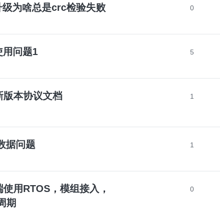
A升级为啥总是crc检验失败
0
使用问题1
5
最新版本协议文档
1
数据问题
1
u端使用RTOS，模组接入，
0
用周期