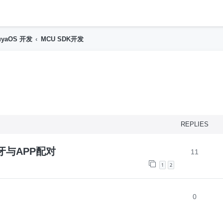
h
uyaOS 开发
MCU SDK开发
nced search
REPLIES
牙与APP配对
11
1
2
0