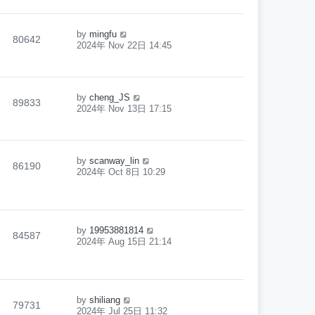
by
mingfu
80642
2024年 Nov 22日 14:45
by
cheng_JS
89833
2024年 Nov 13日 17:15
by
scanway_lin
86190
2024年 Oct 8日 10:29
by
19953881814
84587
2024年 Aug 15日 21:14
by
shiliang
79731
2024年 Jul 25日 11:32