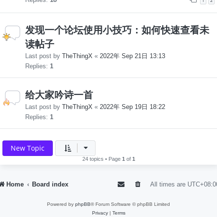
1
2
发现一个论坛使用小技巧：如何快速查看未
读帖子
Last post by
TheThingX
«
2022年 Sep 21日 13:13
Replies:
1
给大家吟诗一首
Last post by
TheThingX
«
2022年 Sep 19日 18:22
Replies:
1
New Topic
24 topics • Page
1
of
1
Home
Board index
All times are
UTC+08:0
Powered by
phpBB
® Forum Software © phpBB Limited
Privacy
|
Terms