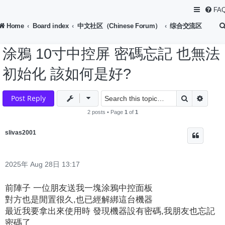
FA
Home
Board index
中文社区（Chinese Forum）
综合交流区
涂鴉 10寸中控屏 密碼忘記 也無法
初始化 該如何是好?
Search
Advan
Post Reply
2 posts • Page
1
of
1
slivas2001
2025年 Aug 28日 13:17
前陣子 一位朋友送我一塊涂鴉中控面板
對方也是閒置很久,也已經解綁這台機器
最近我要拿出來使用時 發現機器設有密碼,我朋友也忘記
密碼了