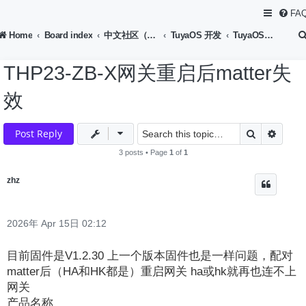
FA
Home
Board index
中文社区（Chinese Forum）
TuyaOS 开发
TuyaOS-Matter 开发
THP23-ZB-X网关重启后matter失
效
Search
Advan
Post Reply
3 posts • Page
1
of
1
zhz
2026年 Apr 15日 02:12
目前固件是V1.2.30 上一个版本固件也是一样问题，配对
matter后（HA和HK都是）重启网关 ha或hk就再也连不上
网关
产品名称