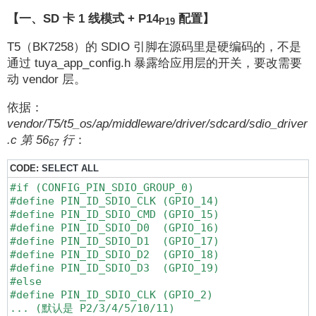
【一、SD 卡 1 线模式 + P14
配置】
P19
T5（BK7258）的 SDIO 引脚在源码里是硬编码的，不是
通过 tuya_app_config.h 暴露给应用层的开关，要改需要
动 vendor 层。
依据：
vendor/T5/t5_os/ap/middleware/driver/sdcard/sdio_driver
.c 第 56
行
：
67
CODE:
SELECT ALL
#if (CONFIG_PIN_SDIO_GROUP_0)

#define PIN_ID_SDIO_CLK (GPIO_14)

#define PIN_ID_SDIO_CMD (GPIO_15)

#define PIN_ID_SDIO_D0  (GPIO_16)

#define PIN_ID_SDIO_D1  (GPIO_17)

#define PIN_ID_SDIO_D2  (GPIO_18)

#define PIN_ID_SDIO_D3  (GPIO_19)

#else

#define PIN_ID_SDIO_CLK (GPIO_2)

... (默认是 P2/3/4/5/10/11)
