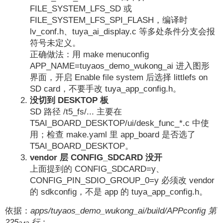
FILE_SYSTEM_LFS_SD 或
FILE_SYSTEM_LFS_SPI_FLASH，编译时
lv_conf.h、tuya_ai_display.c 等多处条件分支会报
符号未定义。
正确做法：用 make menuconfig
APP_NAME=tuyaos_demo_wukong_ai 进入图形
界面，开启 Enable file system 后选择 littlefs on
SD card，不要手改 tuya_app_config.h。
没切到 DESKTOP 板
SD 路径 /t5_fs/... 主要在
T5AI_BOARD_DESKTOP/ui/desk_func_*.c 中使
用；检查 make.yaml 里 app_board 是否选了
T5AI_BOARD_DESKTOP。
vendor 层 CONFIG_SDCARD 没开
上面提到的 CONFIG_SDCARD=y、
CONFIG_PIN_SDIO_GROUP_0=y 必须改 vendor
的 sdkconfig，不是 app 的 tuya_app_config.h。
依据：
apps/tuyaos_demo_wukong_ai/build/APPconfig 第
225
行
：