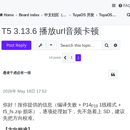
FA
Home
Board index
中文社区（Chinese Forum）
TuyaOS 开发
TuyaOS-联网单品开发
T5 3.13.6 播放url音频卡顿
Search
Advan
Post Reply
1
Previous
2
14 posts
愚者千虑必有一得
2026年 May 18日 17:52
你好！按你提供的信息（编译失败 + P14
1线模式 +
P19
t5_fs.zip 损坏），逐项处理如下，先不急着上 SD，建议
先把方向校准。
【方向校准】