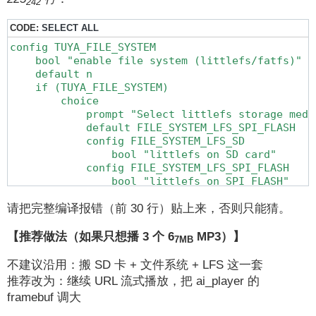
242
CODE:
SELECT ALL
config TUYA_FILE_SYSTEM

    bool "enable file system (littlefs/fatfs)"

    default n

    if (TUYA_FILE_SYSTEM)

        choice

            prompt "Select littlefs storage mediu
            default FILE_SYSTEM_LFS_SPI_FLASH

            config FILE_SYSTEM_LFS_SD

                bool "littlefs on SD card"

            config FILE_SYSTEM_LFS_SPI_FLASH

                bool "littlefs on SPI FLASH"

        endchoice

    endif
请把完整编译报错（前 30 行）贴上来，否则只能猜。
【推荐做法（如果只想播 3 个 6
MP3）】
7MB
不建议沿用：搬 SD 卡 + 文件系统 + LFS 这一套
推荐改为：继续 URL 流式播放，把 ai_player 的
framebuf 调大