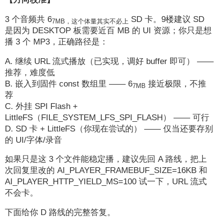
3 个音频共 6
SD 卡。9楼建议 SD
7MB，这个体量其实不必上
是因为 DESKTOP 板需要近百 MB 的 UI 资源；你只是想
播 3 个 MP3，正确路径是：
A. 继续 URL 流式播放（已实现，调好 buffer 即可） ——
推荐，难度低
B. 嵌入到固件 const 数组里 —— 6
接近极限，不推
7MB
荐
C. 外挂 SPI Flash +
LittleFS（FILE_SYSTEM_LFS_SPI_FLASH） —— 可行
D. SD 卡 + LittleFS（你现在尝试的） —— 仅当还要存别
的 UI/字体/录音
如果只是这 3 个文件能稳定播，建议先回 A 路线，把上
次回复里改的 AI_PLAYER_FRAMEBUF_SIZE=16KB 和
AI_PLAYER_HTTP_YIELD_MS=100 试一下，URL 流式
不会卡。
下面给你 D 路线的完整答复。