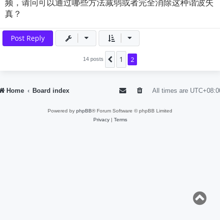
频，请问可以通过哪些方法减弱或者完全消除这种谐波失
真？
Post Reply
1
Previous
2
14 posts
Home
Board index
All times are
UTC+08:0
Powered by
phpBB
® Forum Software © phpBB Limited
Privacy
|
Terms
T
o
p